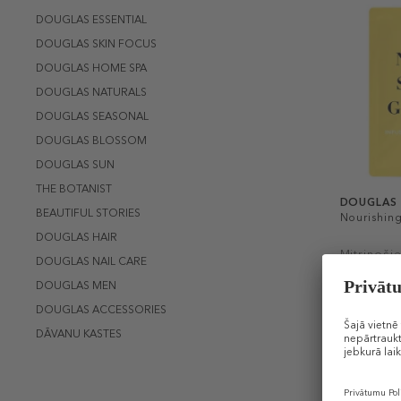
DOUGLAS ESSENTIAL
DOUGLAS SKIN FOCUS
DOUGLAS HOME SPA
DOUGLAS NATURALS
DOUGLAS SEASONAL
DOUGLAS BLOSSOM
DOUGLAS SUN
THE BOTANIST
DOUGLAS
BEAUTIFUL STORIES
Nourishin
DOUGLAS HAIR
Mitrinošie
DOUGLAS NAIL CARE
DOUGLAS MEN
4,99 €
16 g (0,31 €
DOUGLAS ACCESSORIES
DĀVANA
DĀVANU KASTES