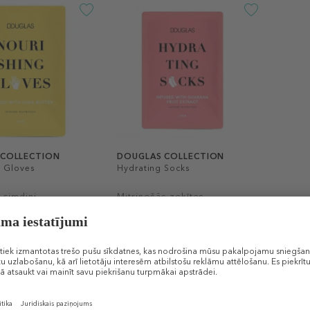
 COLLECTION
DOUGLAS COLLECTION
g Gloves
Hydrating Socks
 cimdiņi
Mitrinošās zeķītes
4,99 €
 / 1 g)
16 g (0,31 € / 1 g)
DĀVANA