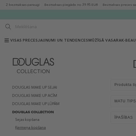
2 bezmaksas paraugi
Bezmaksas piegāde no 39.95 EUR
Bezmaksas preces sa
VISAS PRECES
JAUNUMI UN TENDENCES
MŪŽĪGĀ VASARA
K-BEA
Produkta ti
DOUGLAS MAKE UP SEJAI
DOUGLAS MAKE UP ACĪM
MATU TIPS
DOUGLAS MAKE UP LŪPĀM
DOUGLAS COLLECTION
ĪPAŠĪBAS
Sejas kopšana
Ķermeņa kopšana