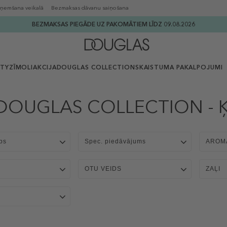
ņemšana veikalā
Bezmaksas dāvanu saiņošana
BEZMAKSAS PIEGĀDE UZ PAKOMĀTIEM LĪDZ 09.08.2026
UTY
ZĪMOLI
AKCIJA
DOUGLAS COLLECTION
SKAISTUMA PAKALPOJUMI
DOUGLAS COLLECTION - Ķ
ps
Spec. piedāvājums
AROM
OTU VEIDS
ZAĻI