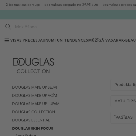
2 bezmaksas paraugi
Bezmaksas piegāde no 39.95 EUR
Bezmaksas preces sa
VISAS PRECES
JAUNUMI UN TENDENCES
MŪŽĪGĀ VASARA
K-BEA
Produkta ti
DOUGLAS MAKE UP SEJAI
DOUGLAS MAKE UP ACĪM
MATU TIPS
DOUGLAS MAKE UP LŪPĀM
DOUGLAS COLLECTION
ĪPAŠĪBAS
DOUGLAS ESSENTIAL
DOUGLAS SKIN FOCUS