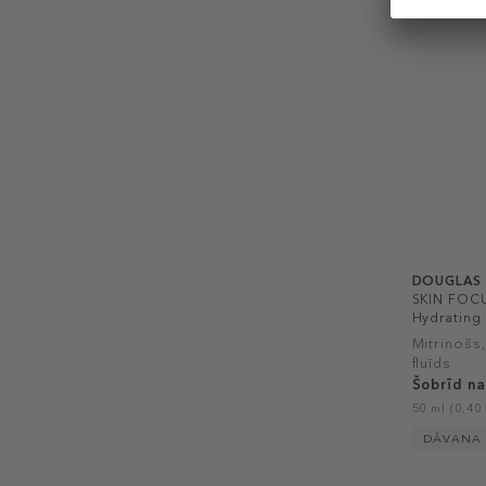
DOUGLAS
SKIN FOCU
Hydrating 
Mitrinošs
fluīds
Šobrīd na
50 ml (0,40 
DĀVANA