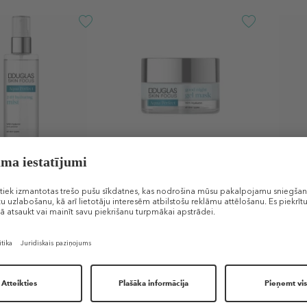
 COLLECTION
DOUGLAS COLLECTION
DOUG
S Aqua Perfect 24h
SKIN FOCUS Aqua Perfect
SKIN 
Mist
Good Night Gel Mask
Hydra
 sprejs ar 24
Želejveidīga nakts maska
Mitri
darbību
acīm
v
19,99 €
Šobrī
 € / 1 ml)
50 ml (0,40 € / 1 ml)
15 ml (
DĀVANA
DĀV