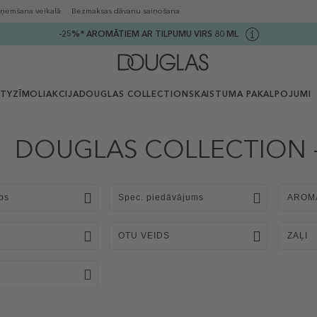
ņemšana veikalā
Bezmaksas dāvanu saiņošana
-25%* AROMĀTIEM AR TILPUMU VIRS 80 ML
UTY
ZĪMOLI
AKCIJA
DOUGLAS COLLECTION
SKAISTUMA PAKALPOJUMI
DOUGLAS COLLECTION - 
ps
Spec. piedāvājums
AROM
OTU VEIDS
ZAĻI