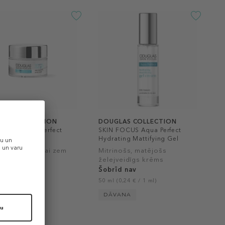
LAS COLLECTION
DOUGLAS COLLECTION
FOCUS Aqua Perfect
SKIN FOCUS Aqua Perfect
ting Eye Gel
Hydrating Mattifying Gel
Cream
noša želeja ādai zem
Mitrinošs, matējošs
želejveidīgs krēms
d nav
Šobrīd nav
1,13 € / 1 ml)
50 ml (0,24 € / 1 ml)
ANA
DĀVANA