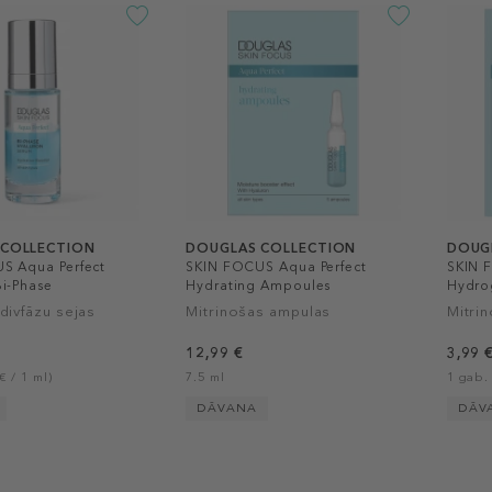
 COLLECTION
DOUGLAS COLLECTION
DOUG
S Aqua Perfect
SKIN FOCUS Aqua Perfect
SKIN 
i-Phase
Hydrating Ampoules
Hydro
divfāzu sejas
Mitrinošas ampulas
Mitrin
12,99 €
3,99 
€ / 1 ml)
7.5 ml
1 gab.
DĀVANA
DĀV