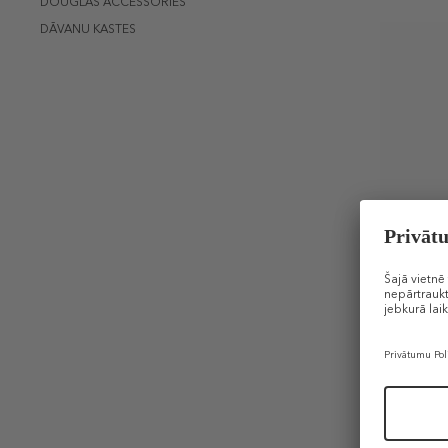
DOUGLAS ACCESSORIES
DĀVANU KASTES
DOUGLAS
SKIN FOCU
Hydrating 
Mitrinošs
stundu ie
Šobrīd na
100 ml (0,11
DĀVANA