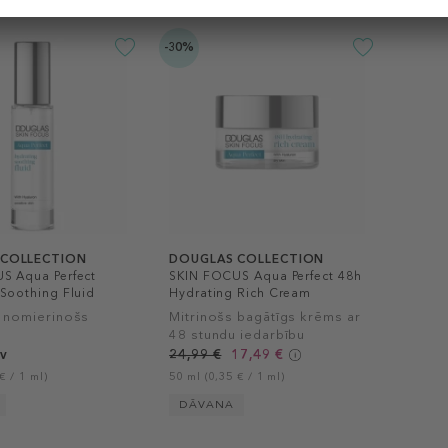
-30%
 COLLECTION
DOUGLAS COLLECTION
S Aqua Perfect
SKIN FOCUS Aqua Perfect 48h
Soothing Fluid
Hydrating Rich Cream
, nomierinošs
Mitrinošs bagātīgs krēms ar
48 stundu iedarbību
v
24,99 €
17,49 €
€ / 1 ml)
50 ml (0,35 € / 1 ml)
DĀVANA