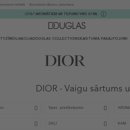
ņemšana veikalā
Bezmaksas dāvanu saiņošana
-25%* AROMĀTIEM AR TILPUMU VIRS 80 ML
UTY
ZĪMOLI
AKCIJA
DOUGLAS COLLECTION
SKAISTUMA PAKALPOJUMI
DIOR - Vaigu sārtums u
ps
Spec. piedāvājums
AROM
S
ZAĻI
KAM