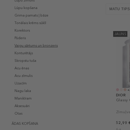
Lūpu zīmulis
Lūpu kopšana
MATU TIPS
Grima pamats | bāze
Tonālais krēms sūklī
Korektors
JAUNS
Pūderis
Vaigu sārtums un bronzeris
Konturētājs
Skropstu tuša
Acu ēnas
Acu zīmulis
Uzacīm
+
Nagu laka
DIOR
Manikīram
Glassy 
Aksesuāri
Zīmuļv
Otas
52,99 
ĀDAS KOPŠANA
6 g