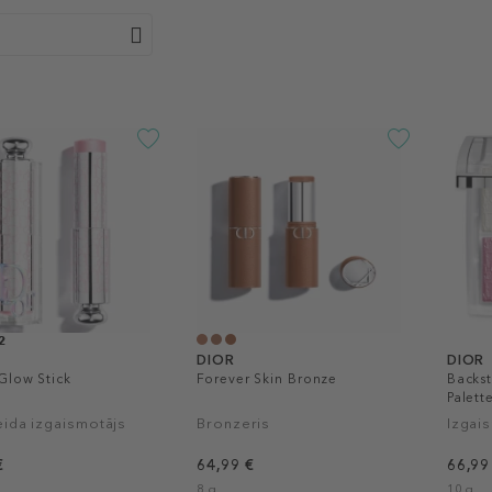
2
DIOR
DIOR
Glow Stick
Forever Skin Bronze
Backs
Palett
eida izgaismotājs
Bronzeris
Izgai
€
64,99 €
66,99
8 g
10 g