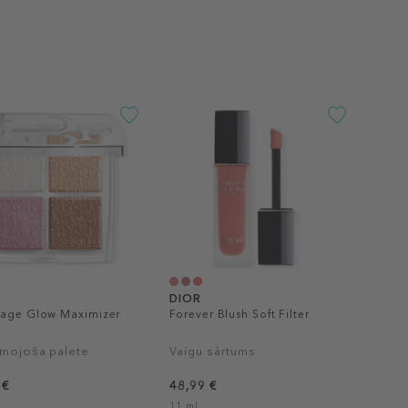
DIOR
tage Glow Maximizer
Forever Blush Soft Filter
e
smojoša palete
Vaigu sārtums
 €
48,99 €
11 ml