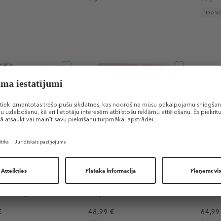
DĀV
4
+4
DIOR
DIOR
ow Stick
Backstage Rosy Glow
Forev
eida vaigu sārtums
Vaigu sārtums
Bronz
€
48,99 €
64,99