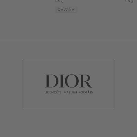
4.5 g
7.8 g
DĀVANA