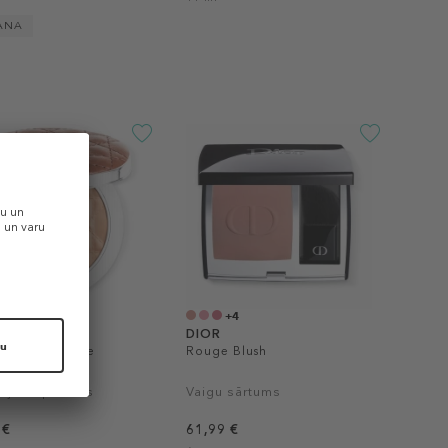
ANA
+2
+4
DIOR
er Nude Bronze
Rouge Blush
ējošs pūderis
Vaigu sārtums
 €
61,99 €