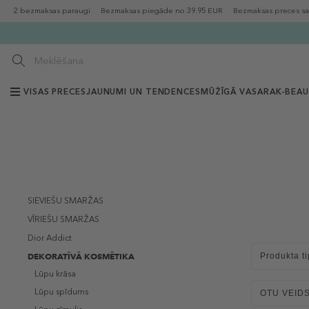
2 bezmaksas paraugi
Bezmaksas piegāde no 39.95 EUR
Bezmaksas preces sa
VISAS PRECES
JAUNUMI UN TENDENCES
MŪŽĪGĀ VASARA
K-BEA
SIEVIEŠU SMARŽAS
VĪRIEŠU SMARŽAS
Dior Addict
DEKORATĪVĀ KOSMĒTIKA
Produkta ti
Lūpu krāsa
Lūpu spīdums
OTU VEID