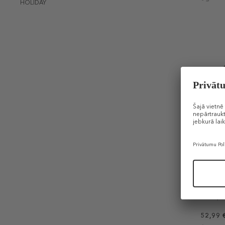
HOLIDAY
+
DIOR
Rosy Gl
Zīmuļv
52,99 