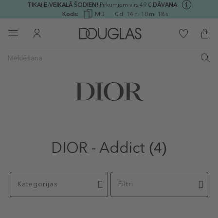
TIKAI E-VEIKALĀ ŠODIEN!
Pirkumiem virs 49 €
DĀVANA
Kods:
MD
0
d
14
h
10
m
18
s
DIOR - Addict
(4)
Kategorijas
Filtri