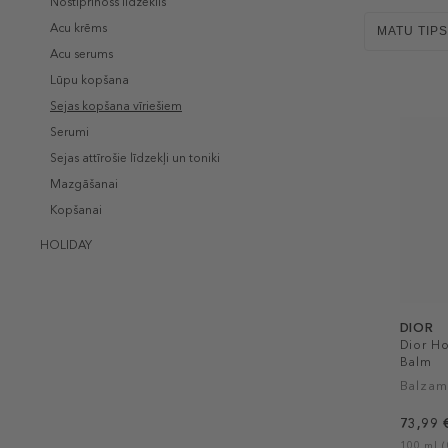
Nostiprinošs līdzeklis
Acu krēms
MATU TIPS
Acu serums
Lūpu kopšana
Sejas kopšana vīriešiem
Serumi
Sejas attīrošie līdzekļi un toniki
Mazgāšanai
Kopšanai
HOLIDAY
DIOR
Dior H
Balm
Balzam
73,99 
100 ml (