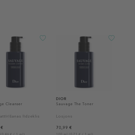
DIOR
ge Cleanser
Sauvage The Toner
attīrīšanas līdzeklis
Losjons
 €
70,99 €
(0,46 € / 1 ml)
100 ml (0,71 € / 1 ml)