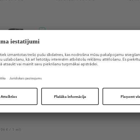
 Moisturizer
s
,06 € / 1 ml)