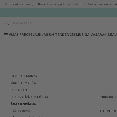
2 bezmaksas paraugi
Bezmaksas piegāde no 39.95 EUR
Bezmaksas preces sa
VISAS PRECES
JAUNUMI UN TENDENCES
MŪŽĪGĀ VASARA
K-BEA
SIEVIEŠU SMARŽAS
VĪRIEŠU SMARŽAS
Dior Addict
Produkta ti
DEKORATĪVĀ KOSMĒTIKA
ĀDAS KOPŠANA
Sejas krēms
OTU VEID