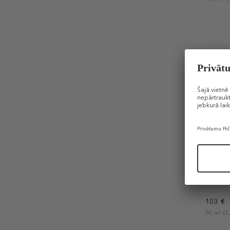
DIOR
Sauvage
Serum
103 €
50 ml (2