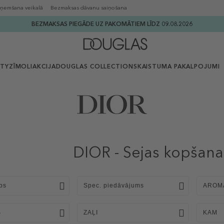
ņemšana veikalā
Bezmaksas dāvanu saiņošana
BEZMAKSAS PIEGĀDE UZ PAKOMĀTIEM LĪDZ 09.08.2026
UTY
ZĪMOLI
AKCIJA
DOUGLAS COLLECTION
SKAISTUMA PAKALPOJUMI
DIOR - Sejas kopšana
ps
Spec. piedāvājums
AROM
S
ZAĻI
KAM