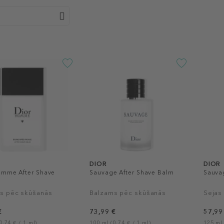
DIOR
DIOR
omme After Shave
Sauvage After Shave Balm
Sauva
s pēc skūšanās
Balzams pēc skūšanās
Sejas 
€
73,99 €
57,99
0,74 € / 1 ml)
100 ml (0,74 € / 1 ml)
125 ml 