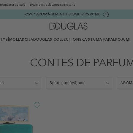
ņemšana veikalā
Bezmaksas dāvanu saiņošana
-25%* AROMĀTIEM AR TILPUMU VIRS 80 ML
UTY
ZĪMOLI
AKCIJA
DOUGLAS COLLECTION
SKAISTUMA PAKALPOJUMI
CONTES DE PARFUMS
ps
Spec. piedāvājums
AROM