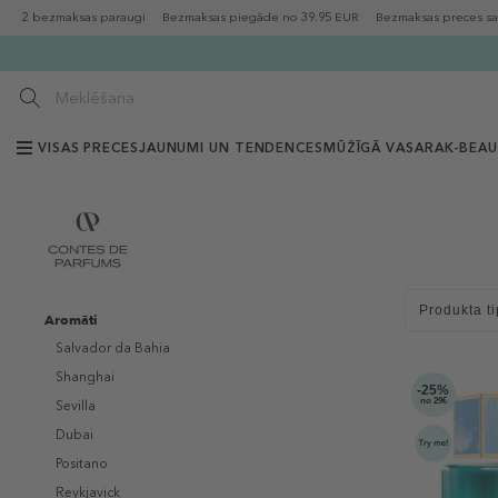
2 bezmaksas paraugi
Bezmaksas piegāde no 39.95 EUR
Bezmaksas preces sa
VISAS PRECES
JAUNUMI UN TENDENCES
MŪŽĪGĀ VASARA
K-BEA
Produkta ti
Aromāti
Salvador da Bahia
Shanghai
-25%
no 29€
Sevilla
Dubai
Positano
Reykjavick