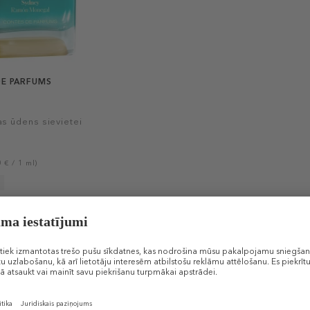
E PARFUMS
as ūdens sievietei
 € / 1 ml)