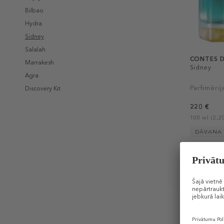
Bilbao
Hydra
Sidney
Salalah
CONTES D
Marrakesh
Sidney
Agra
Parfimērij
Discovery Kit
220 €
100 ml (2,20
DĀVANA