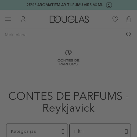
-25%* AROMĀTIEM AR TILPUMU VIRS 80 ML
CONTES DE PARFUMS -
Reykjavick
Kategorijas
Filtri