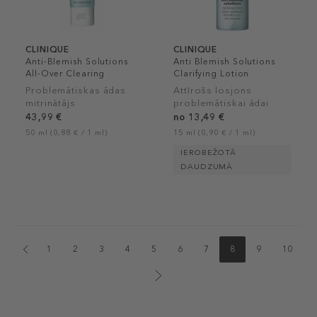
CLINIQUE
CLINIQUE
Anti-Blemish Solutions
Anti Blemish Solutions
All-Over Clearing
Clarifying Lotion
Treatment
Problemātiskas ādas
Attīrošs losjons
mitrinātājs
problemātiskai ādai
43,99 €
no 13,49 €
50 ml (0,88 € / 1 ml)
15 ml (0,90 € / 1 ml)
IEROBEŽOTĀ
DAUDZUMĀ
1
2
3
4
5
6
7
8
9
10