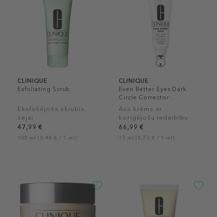
CLINIQUE
CLINIQUE
Exfoliating Scrub
Even Better Eyes Dark
Circle Corrector
Eksfoliējošs skrubis
Acu krēms ar
sejai
koriģējošu iedarbību
47,99 €
66,99 €
100 ml (0,48 € / 1 ml)
10 ml (6,70 € / 1 ml)