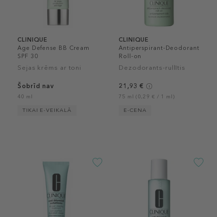
CLINIQUE
CLINIQUE
Age Defense BB Cream
Antiperspirant-Deodorant
SPF 30
Roll-on
Sejas krēms ar toni
Dezodorants-rullītis
Šobrīd nav
21,93 €
40 ml
75 ml (0,29 € / 1 ml)
TIKAI E-VEIKALĀ
E-CENA