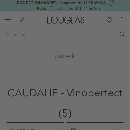
TIKAI E-VEIKALĀ ŠODIEN!
Pirkumiem virs 49 €
DĀVANA
Kods:
MD
0
d
14
h
11
m
54
s
CAUDALIE - Vinoperfect
(5)
Kategorijas
Filtri