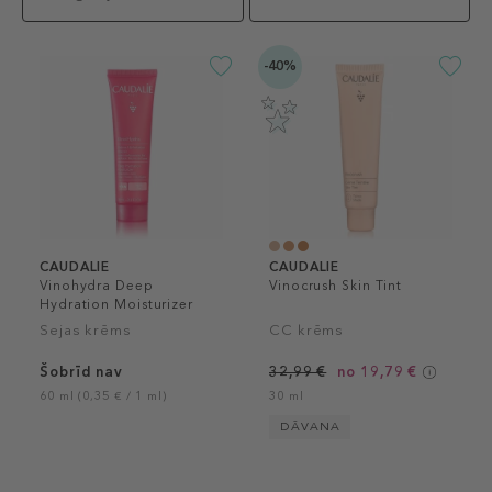
-40%
CAUDALIE
CAUDALIE
Vinohydra Deep
Vinocrush Skin Tint
Hydration Moisturizer
Intense
Sejas krēms
CC krēms
Šobrīd nav
32,99 €
no 19,79 €
60 ml (0,35 € / 1 ml)
30 ml
DĀVANA