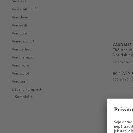
Smaržas
Resveratrol-Lift
Vinoclean
Vinofresh
Vinopure
Vinergetic C+
CAUDALIE
Vinoperfect
Thé des Vi
Nourishin
Vinotherapist
Ķermeņa 
Vinohydra
no 19,99 
Vinosculpt
200 ml (0,10
Vinosun
Dāvanu komplekti
Komplekti