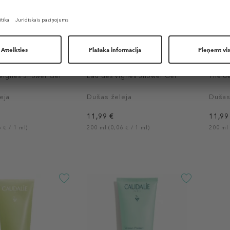
CAUDALIE
CAUDA
 Vignes Shower Gel
Eau des Vignes Shower Gel
Thé d
eja
Dušas želeja
Dušas
11,99 €
11,99
 € / 1 ml)
200 ml (0,06 € / 1 ml)
200 ml 