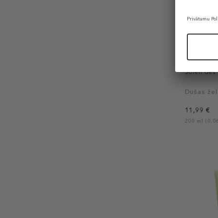
CAUDALIE
Soleil des
Dušas žel
11,99 €
200 ml (0,06