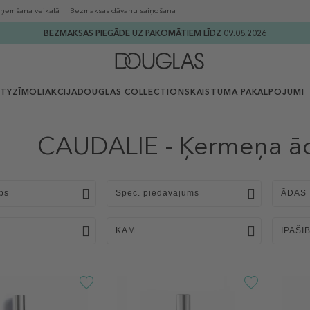
ņemšana veikalā
Bezmaksas dāvanu saiņošana
BEZMAKSAS PIEGĀDE UZ PAKOMĀTIEM LĪDZ 09.08.2026
UTY
ZĪMOLI
AKCIJA
DOUGLAS COLLECTION
SKAISTUMA PAKALPOJUMI
CAUDALIE - Ķermeņa ā
ps
Spec. piedāvājums
ĀDAS 
KAM
ĪPAŠĪ