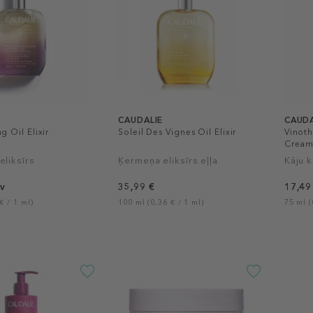
CAUDALIE
CAUDA
g Oil Elixir
Soleil Des Vignes Oil Elixir
Vinoth
Crea
eliksīrs
Ķermeņa eliksīrs eļļa
Kāju 
v
35,99 €
17,49
€ / 1 ml)
100 ml (0,36 € / 1 ml)
75 ml (