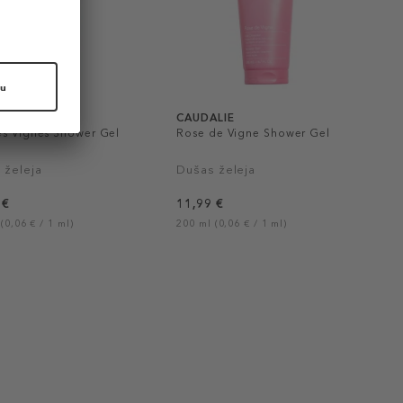
LIE
CAUDALIE
es Vignes Shower Gel
Rose de Vigne Shower Gel
 želeja
Dušas želeja
 €
11,99 €
(0,06 € / 1 ml)
200 ml (0,06 € / 1 ml)