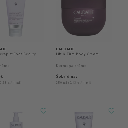
LIE
CAUDALIE
erapist Foot Beauty
Lift & Firm Body Cream
m
krēms
Ķermeņa krēms
 €
Šobrīd nav
0,23 € / 1 ml)
250 ml (0,13 € / 1 ml)