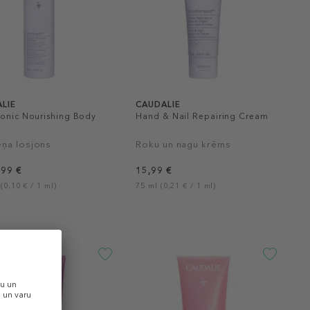
LIE
CAUDALIE
ronic Nourishing Body
Hand & Nail Repairing Cream
n
ņa losjons
Roku un nagu krēms
,99 €
15,99 €
(0,10 € / 1 ml)
75 ml (0,21 € / 1 ml)