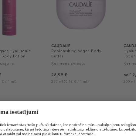
CAUDALIE
CAUDA
gnes Hyaluronic
Replenishing Vegan Body
Hyalu
g Body Lotion
Butter
Lotio
losjons
Ķermeņa sviests
Ķerme
€
28,99 €
no 19
 € / 1 ml)
250 ml (0,12 € / 1 ml)
200 ml 