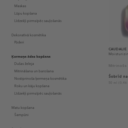
Maskas
Lūpu kopšana
Līdzekļi pirms/pēc sauļošanās
Dekoratīvā kosmētika
Pūderi
CAUDALIE
Moisturizin
Ķermeņa ādas kopšana
Dušas želeja
Mitrinošs 
Mitrināšana un barošana
Šobrīd na
Nostiprinoša ķermeņa kosmētika
50 ml (0,46 
Roku un kāju kopšana
Līdzekļi pirms/pēc sauļošanās
Matu kopšana
Šampūni