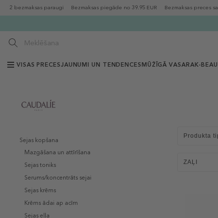
2 bezmaksas paraugi
Bezmaksas piegāde no 39.95 EUR
Bezmaksas preces sa
VISAS PRECES
JAUNUMI UN TENDENCES
MŪŽĪGĀ VASARA
K-BEA
Produkta ti
Sejas kopšana
Mazgāšana un attīrīšana
ZAĻI
Sejas toniks
Serums/koncentrāts sejai
Sejas krēms
Krēms ādai ap acīm
Sejas eļļa