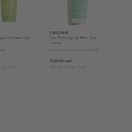
CAUDALIE
Vigne Shower Gel
Tan Prolonging After-Sun
Lotion
eja
Losjons pēc sauļošanās
Šobrīd nav
 € / 1 ml)
200 ml (0,11 € / 1 ml)