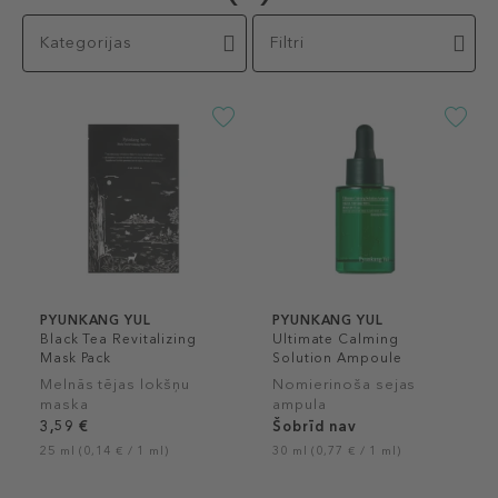
Kategorijas
Filtri
PYUNKANG YUL
PYUNKANG YUL
Black Tea Revitalizing
Ultimate Calming
Mask Pack
Solution Ampoule
Melnās tējas lokšņu
Nomierinoša sejas
maska
ampula
3,59 €
Šobrīd nav
25 ml (0,14 € / 1 ml)
30 ml (0,77 € / 1 ml)