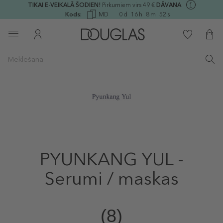
TIKAI E-VEIKALĀ ŠODIEN!
Pirkumiem virs 49 €
DĀVANA
Kods:
MD
0
d
16
h
8
m
50
s
PYUNKANG YUL -
Serumi / maskas
(8)