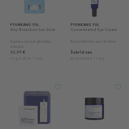
PYUNKANG YUL
PYUNKANG YUL
Airy Protection Sun Stick
Concentrated Eye Cream
Saules aizsargkrēms
Koncentrēts acu krēms
zīmulis
23,99 €
Šobrīd nav
17 g (1,41 € / 1 ml)
25 ml (0,64 € / 1 ml)