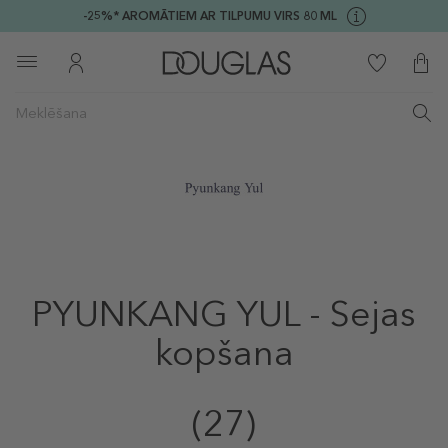
-25%* AROMĀTIEM AR TILPUMU VIRS 80 ML
PYUNKANG YUL - Sejas
kopšana
(27)