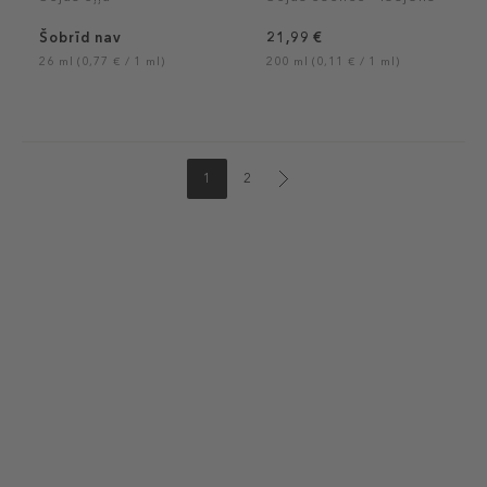
Šobrīd nav
21,99 €
26 ml (0,77 € / 1 ml)
200 ml (0,11 € / 1 ml)
1
2