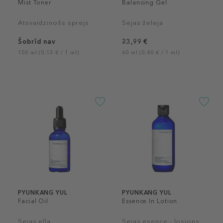
Mist Toner
Balancing Gel
Atsvaidzinošs sprejs
Sejas želeja
Šobrīd nav
23,99 €
100 ml (0,13 € / 1 ml)
60 ml (0,40 € / 1 ml)
PYUNKANG YUL
PYUNKANG YUL
Facial Oil
Essence In Lotion
Sejas eļļa
Sejas esence - losjons