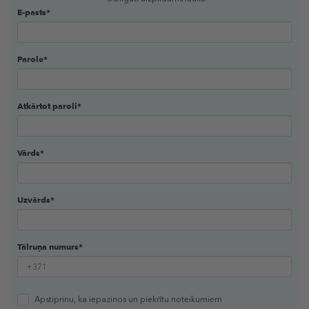
E-pasts*
Parole*
Atkārtot paroli*
Vārds*
Uzvārds*
Tālruņa numurs*
Apstiprinu, ka iepazinos un piekrītu
noteikumiem