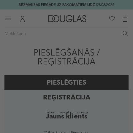
BEZMAKSAS PIEGĀDE UZ PAKOMĀTIEM LĪDZ 09.08.2026
PIESLĒGŠANĀS /
REĢISTRĀCIJA
PIESLĒGTIES
REĢISTRĀCIJA
Reģistrēts lietotājs
Pirkumu veicat pirmo reizi
Jauns klients
*Obligāti aizpildāms lauks.