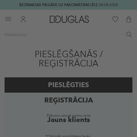
BEZMAKSAS PIEGĀDE UZ PAKOMĀTIEM LĪDZ 09.08.2026
PIESLĒGŠANĀS /
REĢISTRĀCIJA
PIESLĒGTIES
REĢISTRĀCIJA
Reģistrēts lietotājs
Pirkumu veicat pirmo reizi
Jauns klients
*Obligāti aizpildāms lauks.