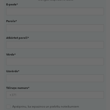
E-pasts*
Parole*
Atkārtot paroli*
Vārds*
Uzvārds*
Tālruņa numurs*
Apstiprinu, ka iepazinos un piekrītu
noteikumiem