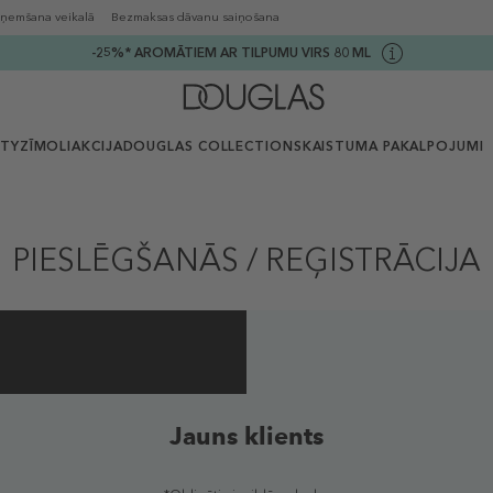
ņemšana veikalā
Bezmaksas dāvanu saiņošana
-25%* AROMĀTIEM AR TILPUMU VIRS 80 ML
UTY
ZĪMOLI
AKCIJA
DOUGLAS COLLECTION
SKAISTUMA PAKALPOJUMI
PIESLĒGŠANĀS / REĢISTRĀCIJA
Jauns klients