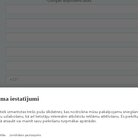
*Obligāti aizpildāms lauks.
Apstiprinu, ka iepazinos un piekrītu
noteikumiem
Vēlos saņemt informāciju ar SMS palīdzību
Vēlos saņemt Douglas.lv jaunumus savā e-pastā
TURPINĀT