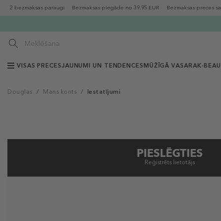
2 bezmaksas paraugi
Bezmaksas piegāde no 39.95 EUR
Bezmaksas preces sa
VISAS PRECES
JAUNUMI UN TENDENCES
MŪŽĪGĀ VASARA
K-BEA
Douglas
/
Mans konts
/
Iestatījumi
PIESLĒGTIES
Reģistrēts lietotājs