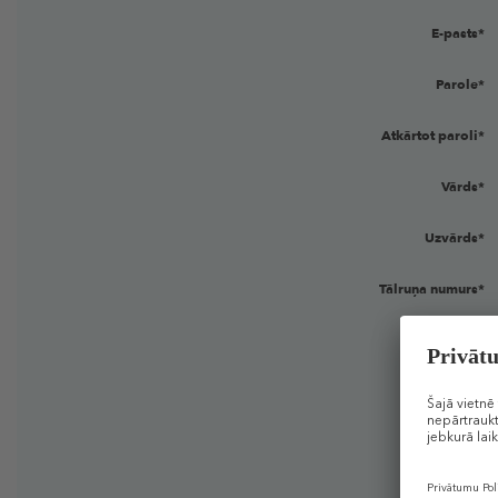
E-pasts*
Parole*
Atkārtot paroli*
Vārds*
Uzvārds*
Tālruņa numurs*