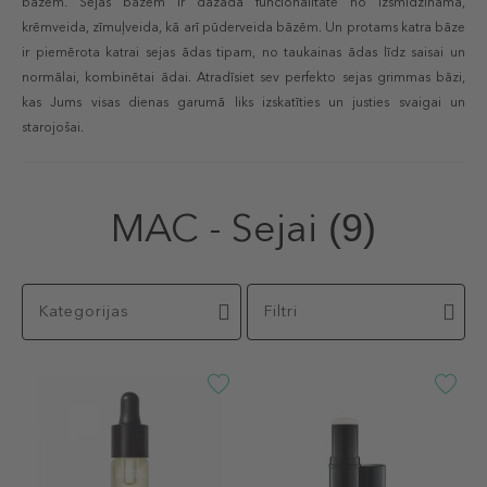
bāzēm. Sejas bazēm ir dažāda funcionalitāte no izsmidzināma,
krēmveida, zīmuļveida, kā arī pūderveida bāzēm. Un protams katra bāze
ir piemērota katrai sejas ādas tipam, no taukainas ādas līdz saisai un
normālai, kombinētai ādai. Atradīsiet sev perfekto sejas grimmas bāzi,
kas Jums visas dienas garumā liks izskatīties un justies svaigai un
starojošai.
MAC - Sejai
(9)
Kategorijas
Filtri