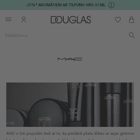
-25%* AROMĀTIEM AR TILPUMU VIRS 80 ML
MAC
ir ļoti populārs tieši ar to, ka piedāvā plašu klāstu ar sejas grimma