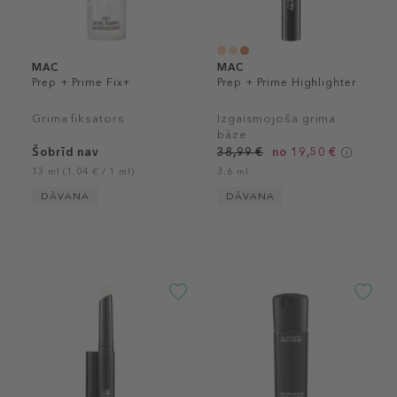
MAC
MAC
Prep + Prime Fix+
Prep + Prime Highlighter
Grima fiksators
Izgaismojoša grima
bāze
Šobrīd nav
38,99 €
no 19,50 €
13 ml (1,04 € / 1 ml)
3.6 ml
DĀVANA
DĀVANA