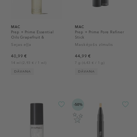
MAC
MAC
Prep + Prime Essential
Prep + Prime Pore Refiner
Oils Grapefruit &
Stick
Chamomile
Sejas eļļa
Maskējošs zīmulis
40,99 €
44,99 €
14 ml (2,93 € / 1 ml)
7 g (6,43 € / 1 g)
DĀVANA
DĀVANA
-50%