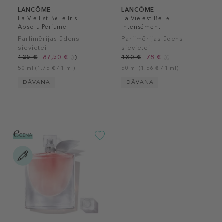
LANCÔME
LANCÔME
La Vie Est Belle Iris
La Vie est Belle
Absolu Perfume
Intensément
Parfimērijas ūdens
Parfimērijas ūdens
sievietei
sievietei
125 €
87,50 €
130 €
78 €
50 ml (1,75 € / 1 ml)
50 ml (1,56 € / 1 ml)
DĀVANA
DĀVANA