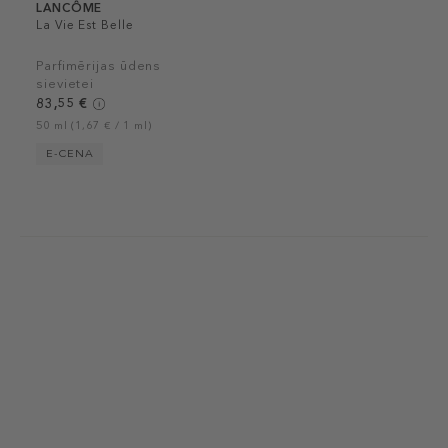
LANCÔME
La Vie Est Belle
Parfimērijas ūdens
sievietei
83,55 €
50 ml (1,67 € / 1 ml)
E-CENA