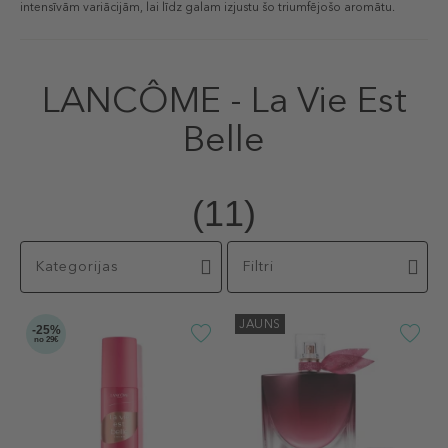
intensīvām variācijām, lai līdz galam izjustu šo triumfējošo aromātu.
LANCÔME - La Vie Est
Belle
(11)
Kategorijas
Filtri
JAUNS
-25%
no 29€