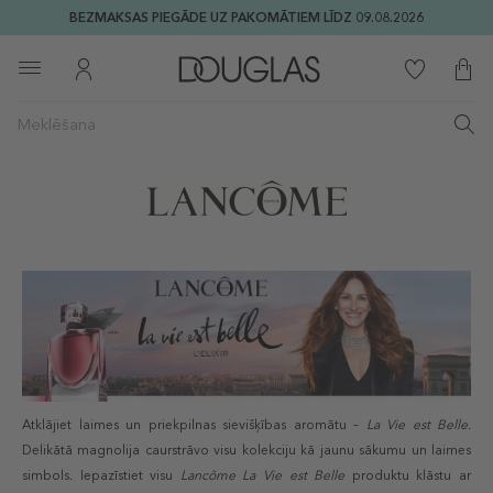
BEZMAKSAS PIEGĀDE UZ PAKOMĀTIEM LĪDZ 09.08.2026
Atklājiet laimes un priekpilnas sievišķības aromātu –
La Vie est Belle.
Delikātā magnolija caurstrāvo visu kolekciju kā jaunu sākumu un laimes
simbols. Iepazīstiet visu
Lancôme
La Vie est Belle
produktu klāstu ar