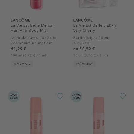
LANCÔME
LANCÔME
La Vie Est Belle L'elixir
La Vie Est Belle L'Elixir
Hair And Body Mist
Very Cherry
Izsmidzināms līdzeklis
Parfimērijas ūdens
ķermenim un matiem
sievietei
41,99 €
no 30,99 €
100 ml (0,42 € / 1 ml)
10 ml (3,10 € / 1 ml)
DĀVANA
DĀVANA
-25%
-25%
no 29€
no 29€