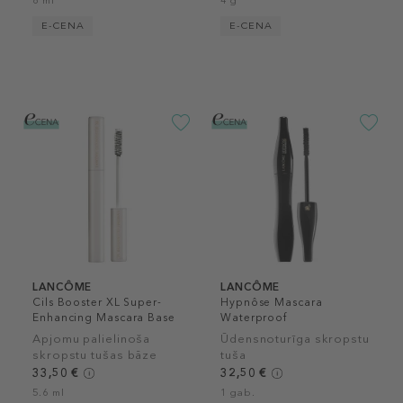
8 ml
4 g
E-CENA
E-CENA
LANCÔME
LANCÔME
Cils Booster XL Super-
Hypnôse Mascara
Enhancing Mascara Base
Waterproof
Apjomu palielinoša
Ūdensnoturīga skropstu
skropstu tušas bāze
tuša
33,50 €
32,50 €
5.6 ml
1 gab.