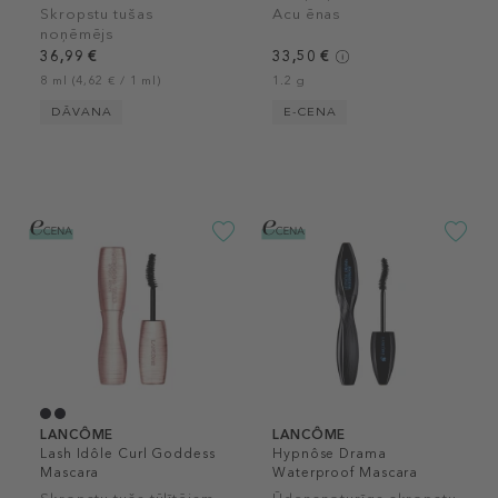
Eyeshadow
Skropstu tušas
Acu ēnas
noņēmējs
36,99 €
33,50 €
8 ml (4,62 € / 1 ml)
1.2 g
DĀVANA
E-CENA
LANCÔME
LANCÔME
Lash Idôle Curl Goddess
Hypnôse Drama
Mascara
Waterproof Mascara