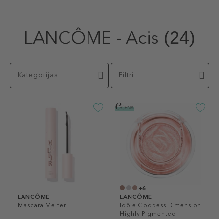
LANCÔME - Acis
(24)
Kategorijas
Filtri
+6
LANCÔME
LANCÔME
Mascara Melter
Idôle Goddess Dimension
Highly Pigmented