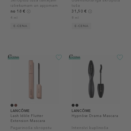
Skropstu tuša tūlītējam
Ūdensnoturīga skropstu
izliekumam un apjomam
tuša
no 18 €
31,50 €
4 ml
8 ml
E-CENA
E-CENA
LANCÔME
LANCÔME
Lash Idôle Flutter
Hypnôse Drama Mascara
Extension Mascara
Pagarinoša skropstu
Intensīvi kuplinoša