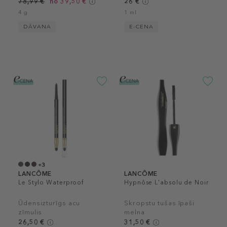
78,99 €
no 39,50 €
26 €
4 g
1 ml
DĀVANA
E-CENA
+3
LANCÔME
LANCÔME
Le Stylo Waterproof
Hypnôse L'absolu de Noir
Ūdensizturīgs acu
Skropstu tušas īpaši
zīmulis
melna
26,50 €
31,50 €