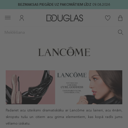
BEZMAKSAS PIEGĀDE UZ PAKOMĀTIEM LĪDZ 09.08.2026
Padariet acu izteiksmi dramatiskāku ar Lancôme acu laineri, acu ēnām,
skropstu tušu un citiem acu grima elementiem, kas kopā radīs jums
vēlamo izskatu.