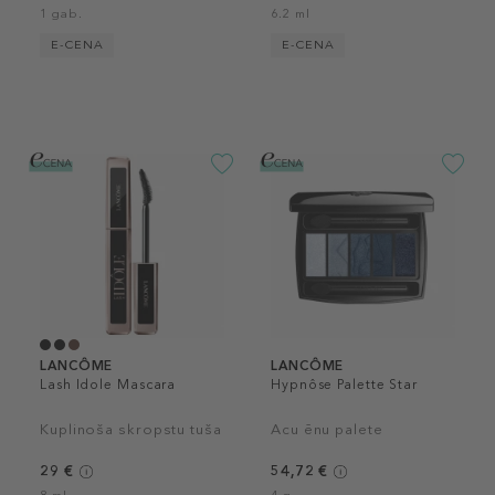
1 gab.
6.2 ml
E-CENA
E-CENA
LANCÔME
LANCÔME
Lash Idole Mascara
Hypnôse Palette Star
Kuplinoša skropstu tuša
Acu ēnu palete
29 €
54,72 €