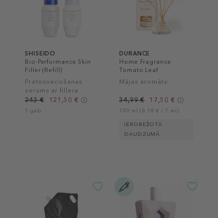
SHISEIDO
DURANCE
Bio-Performance Skin
Home Fragrance
Filler (Refill)
Tomato Leaf
Pretnovecošanas
Mājas aromāts
serums ar fillera
efektu (refils)
243 €
121,50 €
34,99 €
17,50 €
1 gab.
100 ml (0,18 € / 1 ml)
IEROBEŽOTĀ
DAUDZUMĀ