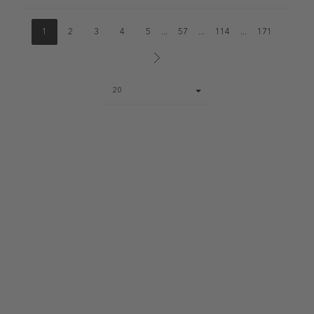
1
2
3
4
5
...
57
...
114
...
171
Page
20
size
select