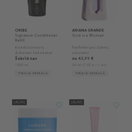
ORIBE
ARIANA GRANDE
Signature Conditioner
God is a Woman
Refill
Kondicionieris
Parfimērijas ūdens
ikdienas lietošanai
sievietei
Šobrīd nav
no 42,99 €
1000 ml
30 ml (1,43 € / 1 ml)
TIKAI E-VEIKALĀ
TIKAI E-VEIKALĀ
JAUNS
JAUNS