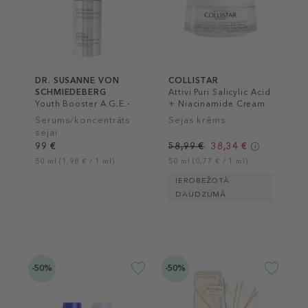
DR. SUSANNE VON
COLLISTAR
SCHMIEDEBERG
Attivi Puri Salicylic Acid
Youth Booster A.G.E.-
+ Niacinamide Cream
Reverse Double Serum
Serums/koncentrāts
Sejas krēms
sejai
99 €
58,99 €
38,34 €
50 ml (1,98 € / 1 ml)
50 ml (0,77 € / 1 ml)
IEROBEŽOTĀ
DAUDZUMĀ
-50%
-50%