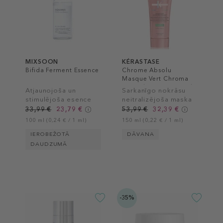
MIXSOON
KÉRASTASE
Bifida Ferment Essence
Chrome Absolu
Masque Vert Chroma
Neutralisant Hair Mask
Atjaunojoša un
Sarkanīgo nokrāsu
stimulējoša esence
neitralizējoša maska
tumši brūniem matiem
33,99 €
23,79 €
53,99 €
32,39 €
100 ml (0,24 € / 1 ml)
150 ml (0,22 € / 1 ml)
IEROBEŽOTĀ
DĀVANA
DAUDZUMĀ
-35%