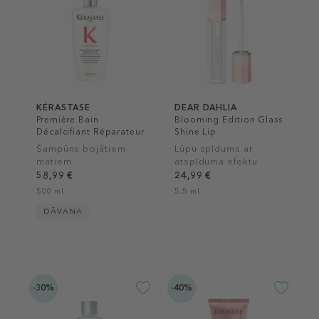
KÉRASTASE
DEAR DAHLIA
Première Bain
Blooming Edition Glass
Décalcifiant Réparateur
Shine Lip
Shampoo
Šampūns bojātiem
Lūpu spīdums ar
matiem
atspīduma efektu
58,99 €
24,99 €
500 ml
5.5 ml
DĀVANA
-30%
-40%