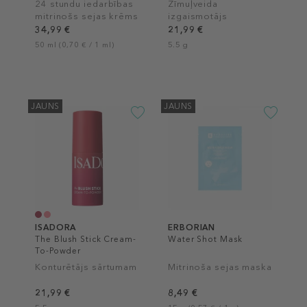
24 stundu iedarbības
Zīmuļveida
mitrinošs sejas krēms
izgaismotājs
34,99 €
21,99 €
50 ml (0,70 € / 1 ml)
5.5 g
JAUNS
JAUNS
ISADORA
ERBORIAN
The Blush Stick Cream-
Water Shot Mask
To-Powder
Konturētājs sārtumam
Mitrinoša sejas maska
21,99 €
8,49 €