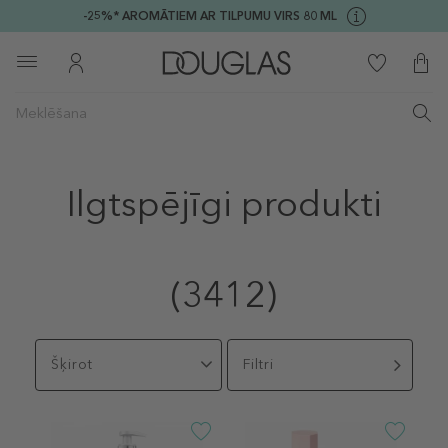
-25%* AROMĀTIEM AR TILPUMU VIRS 80 ML
Ilgtspējīgi produkti
(3412)
Šķirot
Filtri