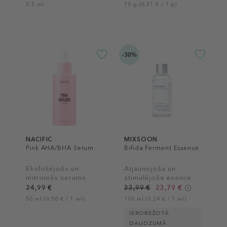
5.5 ml
70 g (0,31 € / 1 g)
-30%
NACIFIC
MIXSOON
Pink AHA/BHA Serum
Bifida Ferment Essence
Eksfoliējošs un
Atjaunojoša un
mitrinošs serums
stimulējoša esence
24,99 €
33,99 €
23,79 €
50 ml (0,50 € / 1 ml)
100 ml (0,24 € / 1 ml)
IEROBEŽOTĀ
DAUDZUMĀ