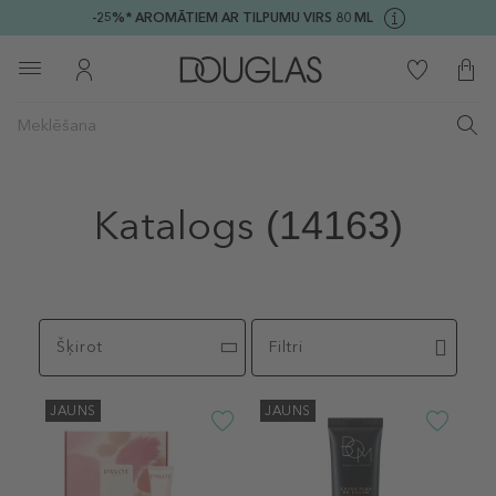
-25%* AROMĀTIEM AR TILPUMU VIRS 80 ML
Katalogs
(14163)
Šķirot
Filtri
JAUNS
JAUNS