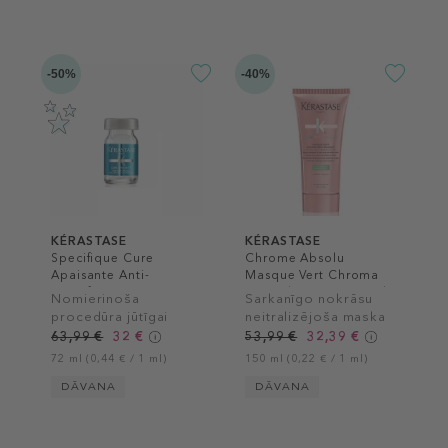
-50%
-40%
KÉRASTASE
KÉRASTASE
Specifique Cure
Chrome Absolu
Apaisante Anti-
Masque Vert Chroma
Inconforts
Neutralisant Hair Mask
Nomierinoša
Sarkanīgo nokrāsu
procedūra jūtīgai
neitralizējoša maska
galvas ādai
tumši brūniem matiem
63,99 €
32 €
53,99 €
32,39 €
72 ml (0,44 € / 1 ml)
150 ml (0,22 € / 1 ml)
DĀVANA
DĀVANA