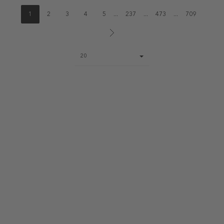
1
2
3
4
5
...
237
...
473
...
709
Page
20
size
select