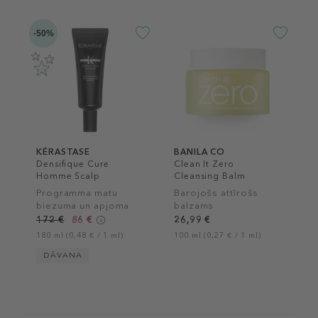
-50%
KÉRASTASE
BANILA CO
Densifique Cure
Clean It Zero
Homme Scalp
Cleansing Balm
Treatment
Nourishing
Programma matu
Barojošs attīrošs
biezuma un apjoma
balzams
palielināšanai
172 €
86 €
26,99 €
180 ml (0,48 € / 1 ml)
100 ml (0,27 € / 1 ml)
DĀVANA