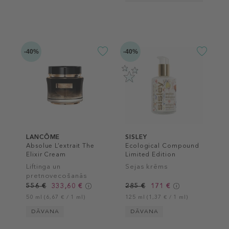
-40%
-40%
LANCÔME
SISLEY
Absolue L’extrait The
Ecological Compound
Elixir Cream
Limited Edition
Liftinga un
Sejas krēms
pretnovecošanās
sejas krēms
556 €
333,60 €
285 €
171 €
50 ml (6,67 € / 1 ml)
125 ml (1,37 € / 1 ml)
DĀVANA
DĀVANA