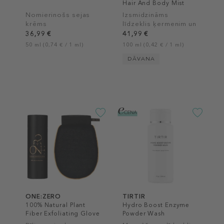
Hair And Body Mist
Nomierinošs sejas
Izsmidzināms
krēms
līdzeklis ķermenim un
matiem
36,99 €
41,99 €
50 ml (0,74 € / 1 ml)
100 ml (0,42 € / 1 ml)
DĀVANA
ONE:ZERO
TIRTIR
100% Natural Plant
Hydro Boost Enzyme
Fiber Exfoliating Glove
Powder Wash