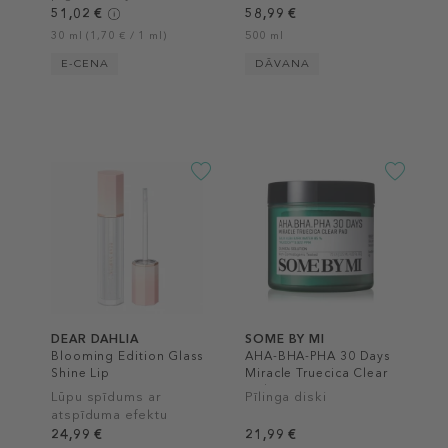
plankumu koriģēšanai
51,02 €
58,99 €
30 ml (1,70 € / 1 ml)
500 ml
E-CENA
DĀVANA
DEAR DAHLIA
SOME BY MI
Blooming Edition Glass
AHA-BHA-PHA 30 Days
Shine Lip
Miracle Truecica Clear
Pad
Lūpu spīdums ar
Pīlinga diski
atspīduma efektu
24,99 €
21,99 €