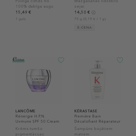
Pīlinga cimds no
Mazgāšanas līdzeklis
100% dabīga augu
sejai
šķiedras
15,49 €
14,50 €
1 gab.
75 g (0,19 € / 1 g)
E-CENA
LANCÔME
KÉRASTASE
Rénergie H.P.N.
Première Bain
Uvmune SPF 50 Cream
Décalcifiant Réparateur
Shampoo
Krēms tumšo
Šampūns bojātiem
pigmentācijas
matiem