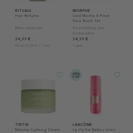
RITUALS
MORPHE
Hair Perfume
Iced Mocha 4-Piece
Face Brush Set
Matu smaržas
Kosmētikas otu
komplekts
24,99 €
34,99 €
50 ml (0,50 € / 1 ml)
1 gab.
-25%
no 29€
TIRTIR
LANCÔME
Matcha Calming Cream
La Vie Est Belle L'elixir