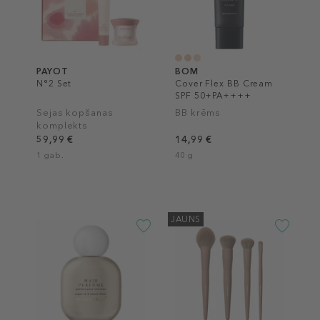
PAYOT
BOM
N°2 Set
Cover Flex BB Cream
SPF 50+PA++++
Sejas kopšanas
BB krēms
komplekts
59,99 €
14,99 €
1 gab.
40 g
JAUNS