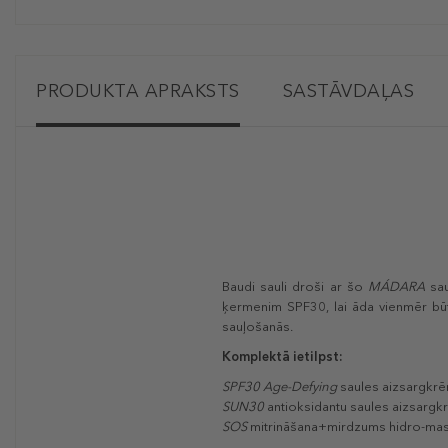
PRODUKTA APRAKSTS
SASTĀVDAĻAS
Baudi sauli droši ar šo
MÁDARA
sau
ķermenim SPF30, lai āda vienmēr būt
sauļošanās.
Komplektā ietilpst:
SPF30 Age-Defying
saules aizsargkrēm
SUN30
antioksidantu saules aizsargk
SOS
mitrināšana+mirdzums hidro-mask