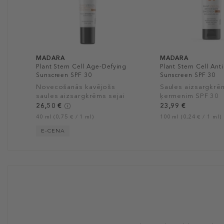
MADARA
MADARA
Plant Stem Cell Age-Defying
Plant Stem Cell Ant
Sunscreen SPF 30
Sunscreen SPF 30
Novecošanās kavējošs
Saules aizsargkrē
saules aizsargkrēms sejai
ķermenim SPF 30
SPF 30
26,50 €
23,99 €
40 ml (0,75 € / 1 ml)
100 ml (0,24 € / 1 ml)
E-CENA