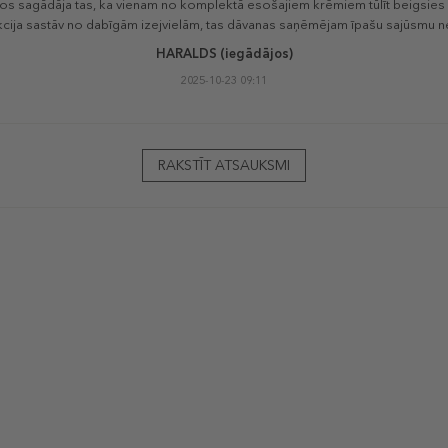
s sagādāja tas, ka vienam no komplektā esošajiem krēmiem tūlīt beigsies g
cija sastāv no dabīgām izejvielām, tas dāvanas saņēmējam īpašu sajūsmu ne
HARALDS
(iegādājos)
2025-10-23 09:11
RAKSTĪT ATSAUKSMI