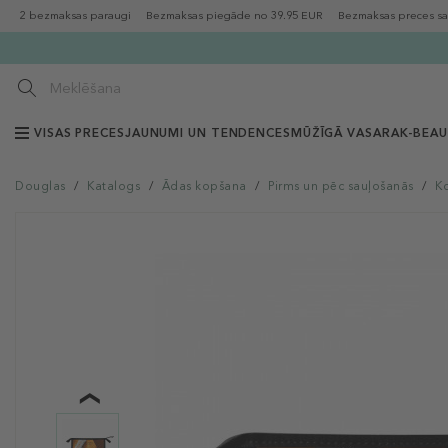
2 bezmaksas paraugi
Bezmaksas piegāde no 39.95 EUR
Bezmaksas preces sa
VISAS PRECES
JAUNUMI UN TENDENCES
MŪŽĪGĀ VASARA
K-BEA
Douglas
/
Katalogs
/
Ādas kopšana
/
Pirms un pēc sauļošanās
/
K