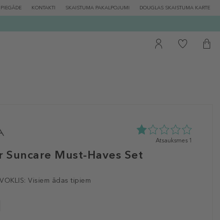
PIEGĀDE
KONTAKTI
SKAISTUMA PAKALPOJUMI
DOUGLAS SKAISTUMA KARTE
1.0
Atsauksmes 1
zvaigžņu
 Suncare Must-Haves Set
no
5
no
VOKLIS:
Visiem ādas tipiem
1
atsauksmēm