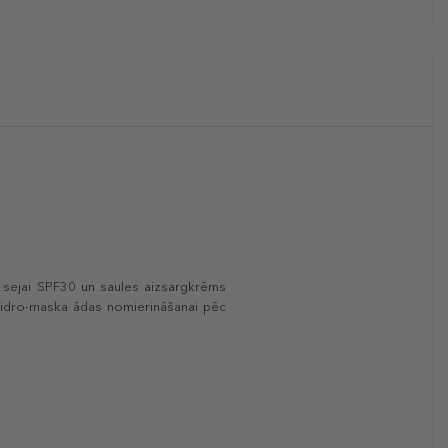
s sejai SPF30 un saules aizsargkrēms
 hidro-maska ādas nomierināšanai pēc