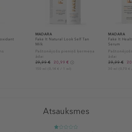
MADARA
MADARA
ioxidant
Fake It Natural Look Self Tan
Fake It Heal
Milk
Serum
ms
Paštonējošs pieniņš ķermeņa
Paštonējoš
ādai
ādai
29,99 €
20,99 €
29,99 €
20
150 ml (0,14 € / 1 ml)
30 ml (0,70 € 
Atsauksmes