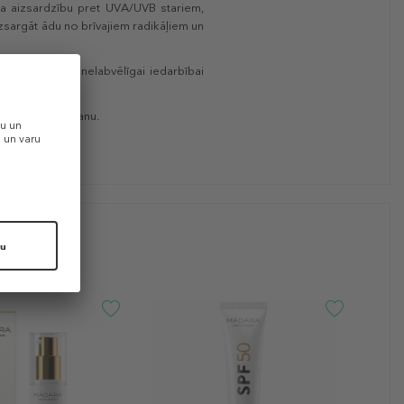
ra aizsardzību pret UVA/UVB stariem,
izsargāt ādu no brīvajiem radikāļiem un
rina sausu un nelabvēlīgai iedarbībai
pasniegt kā dāvanu.