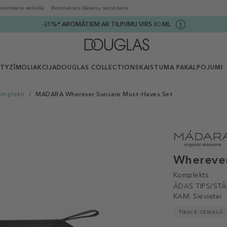
ņemšana veikalā
Bezmaksas dāvanu saiņošana
-25%* AROMĀTIEM AR TILPUMU VIRS 80 ML
UTY
ZĪMOLI
AKCIJA
DOUGLAS COLLECTION
SKAISTUMA PAKALPOJUMI
omplekti
/
MADARA Wherever Suncare Must-Haves Set
Wherever
Komplekts
ĀDAS TIPS/STĀ
KAM:
Sievietei
TIKAI E-VEIKALĀ