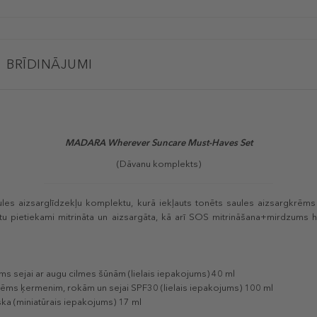
BRĪDINĀJUMI
MADARA
Wherever Suncare Must-Haves Set
(Dāvanu komplekts)
les aizsarglīdzekļu komplektu, kurā iekļauts tonēts saules aizsargkrēm
u pietiekami mitrināta un aizsargāta, kā arī SOS mitrināšana+mirdzums
s sejai ar augu cilmes šūnām (lielais iepakojums) 40 ml
rēms ķermenim, rokām un sejai SPF30 (lielais iepakojums) 100 ml
a (miniatūrais iepakojums) 17 ml