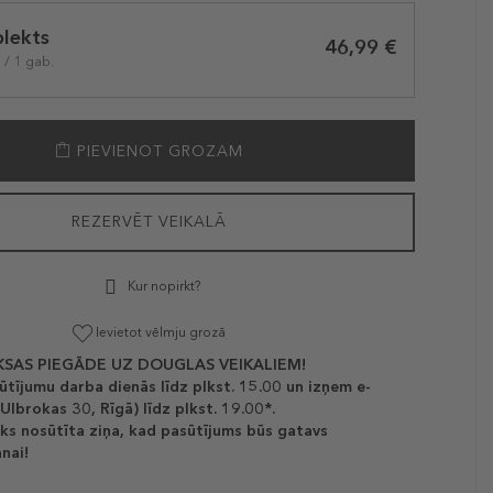
lekts
46,99 €
 / 1 gab.
PIEVIENOT GROZAM
REZERVĒT VEIKALĀ
Kur nopirkt?
Ievietot vēlmju grozā
SAS PIEGĀDE UZ DOUGLAS VEIKALIEM!
ūtījumu darba dienās līdz plkst. 15.00 un izņem e-
(Ulbrokas 30, Rīgā) līdz plkst. 19.00*.
ks nosūtīta ziņa, kad pasūtījums būs gatavs
nai!