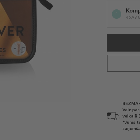
Selected
Komp
variation
46,99 €
BEZMAK
Veic pas
veikalā 
*Jums ti
saņemša