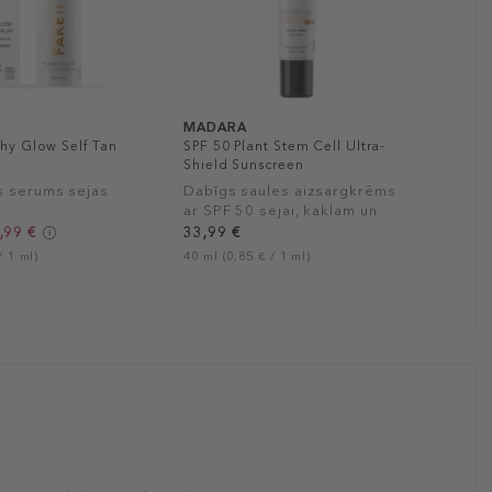
MADARA
thy Glow Self Tan
SPF 50 Plant Stem Cell Ultra-
Shield Sunscreen
s serums sejas
Dabīgs saules aizsargkrēms
ar SPF 50 sejai, kaklam un
dekoltē
,99 €
33,99 €
/ 1 ml)
40 ml (0,85 € / 1 ml)