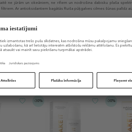
kaitē ne jūrām un okeāniem, ne rifiem un nodrošina dabisku plaša spekt
 filtriem. Ar antioksidantiem bagātās Ruiša pūķgalves cilmes šūnas palīdz a
izvēle ādas kopšanai pēc sauļošanas vai lidošanas, jo tā īpaši spēcīgi mit
mo ūdeni.
antojamā
PET
maisiņā, lai tas pavadītu tevi visos piedzīvojumos vai to varētu 
Līdzīgi produkti
-30%
-30%