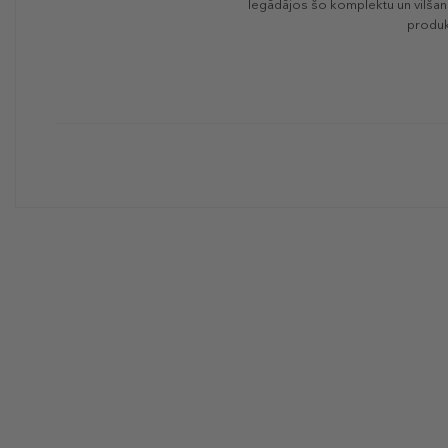
Iegādājos šo komplektu un vilšano
produk