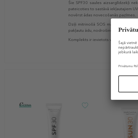
Šie SPF30 saules aizsarglīdzekļi ne
pateicoties to sastāvā iekļautajiem UV
novērst ādas novecošanās pazīmes.
Dziļi mitrinošā SOS maska ir ideāla 
pakļautu ādu, nodrošinot nepiecieša
Komplekts ir ievietots vairākkārt izm