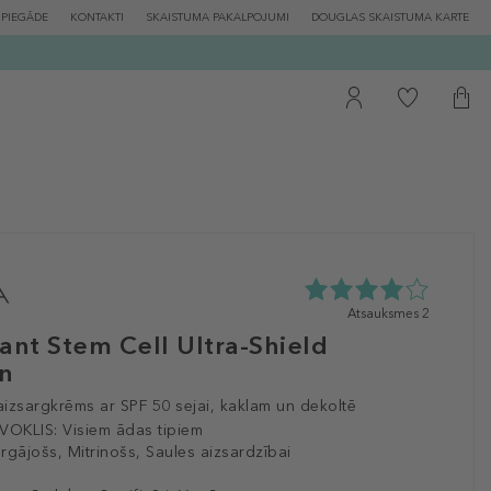
PIEGĀDE
KONTAKTI
SKAISTUMA PAKALPOJUMI
DOUGLAS SKAISTUMA KARTE
4.0
Atsauksmes 2
zvaigžņu
ant Stem Cell Ultra-Shield
no
n
5
no
izsargkrēms ar SPF 50 sejai, kaklam un dekoltē
2
atsauksmēm
VOKLIS:
Visiem ādas tipiem
rgājošs, Mitrinošs, Saules aizsardzībai