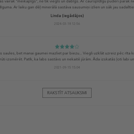
 vairāk "meikapīgs", ne tik viegls un dabīgs. Ar caurspīdīgu pūderi pārāk nel
īguma. Ar laiku gan dēļ minerālā sastāva sausumiņi izlien un sāk jau sadalīti
Linda
(iegādājos)
2024-03-18 12:56
s saules, bet manai gaumei mazliet par biezu... Viegli uzklāt uzreiz pēc rīta k
ūti izsmērēt. Patīk, ka labs sastāvs un nekaitē jūrām. Āda izskatās ļoti labi u
2021-09-15 15:04
RAKSTĪT ATSAUKSMI