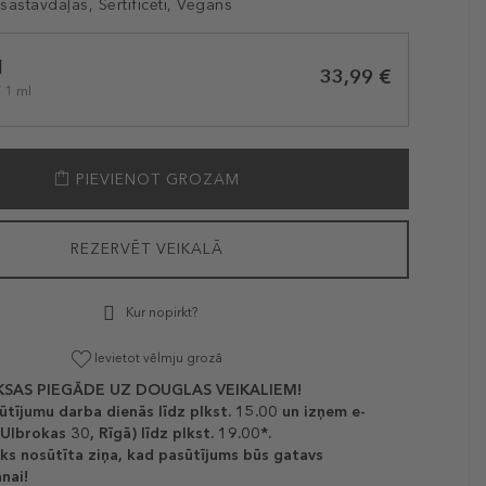
sastāvdaļas, Sertificēti, Vegāns
l
33,99 €
/ 1 ml
PIEVIENOT GROZAM
REZERVĒT VEIKALĀ
Kur nopirkt?
Ievietot vēlmju grozā
SAS PIEGĀDE UZ DOUGLAS VEIKALIEM!
ūtījumu darba dienās līdz plkst. 15.00 un izņem e-
(Ulbrokas 30, Rīgā) līdz plkst. 19.00*.
ks nosūtīta ziņa, kad pasūtījums būs gatavs
nai!