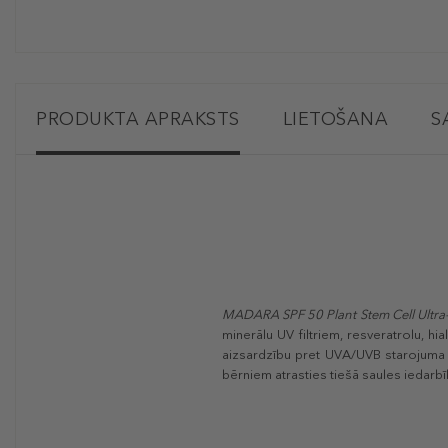
PRODUKTA APRAKSTS
LIETOŠANA
S
MADARA
SPF 50 Plant Stem Cell Ultr
minerālu UV filtriem, resveratrolu, 
aizsardzību pret UVA/UVB starojuma k
bērniem atrasties tiešā saules iedarbī