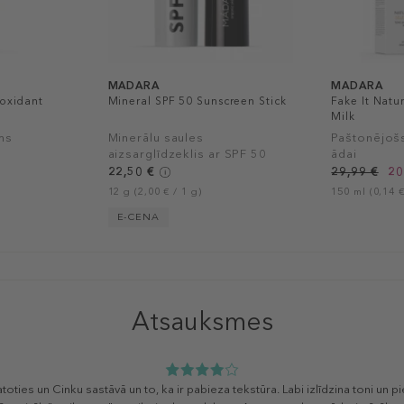
MADARA
MADARA
ioxidant
Mineral SPF 50 Sunscreen Stick
Fake It Natu
Milk
ms
Minerālu saules
Paštonējoš
aizsarglīdzeklis ar SPF 50
ādai
22,50 €
29,99 €
20
12 g (2,00 € / 1 g)
150 ml (0,14 €
E-CENA
Atsauksmes
eskatoties un Cinku sastāvā un to, ka ir pabieza tekstūra. Labi izlīdzina toni 