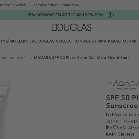
ņemšana veikalā
Bezmaksas dāvanu saiņošana
-25%* AROMĀTIEM AR TILPUMU VIRS 80 ML
UTY
ZĪMOLI
AKCIJA
DOUGLAS COLLECTION
SKAISTUMA PAKALPOJUMI
rms sauļošanās
/
MADARA SPF 50 Plant Stem Cell Ultra-Shield Suns...
SPF 50 Pl
Sunscree
Dabīgs saules a
ĀDAS TIPS/STĀ
ĪPAŠĪBAS:
Aizsa
KAM:
Sievietei