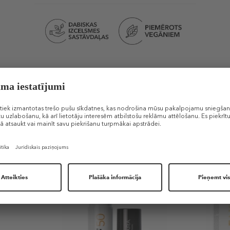
Līdzīgi produkti
-30%