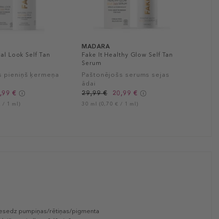
MADARA
ral Look Self Tan
Fake It Healthy Glow Self Tan
Serum
s pieniņš ķermeņa
Paštonējošs serums sejas
ādai
,99 €
29,99 €
20,99 €
 / 1 ml)
30 ml (0,70 € / 1 ml)
un piesedz pumpiņas/rētiņas/pigmenta