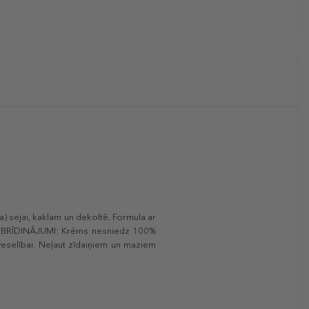
) sejai, kaklam un dekoltē. Formula ar
das. BRĪDINĀJUMI: Krēms nesniedz 100%
veselībai. Neļaut zīdaiņiem un maziem