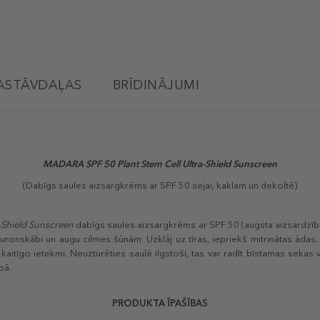
ASTĀVDAĻAS
BRĪDINĀJUMI
MADARA
SPF 50 Plant Stem Cell Ultra-Shield Sunscreen
(Dabīgs saules aizsargkrēms ar SPF 50 sejai, kaklam un dekoltē)
a-Shield Sunscreen
dabīgs saules aizsargkrēms ar SPF 50 (augsta aizsardzība
hialuronskābi un augu cilmes šūnām. Uzklāj uz tīras, iepriekš mitrinātas ā
aitīgo ietekmi. Neuzturēties saulē ilgstoši, tas var radīt bīstamas sekas 
bā.
PRODUKTA ĪPAŠĪBAS