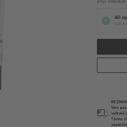
ZAĻI:
Dabiskas 
Selected
40 m
variation
0,85 € 
BEZMAK
Veic pas
veikalā 
*Jums ti
saņemša