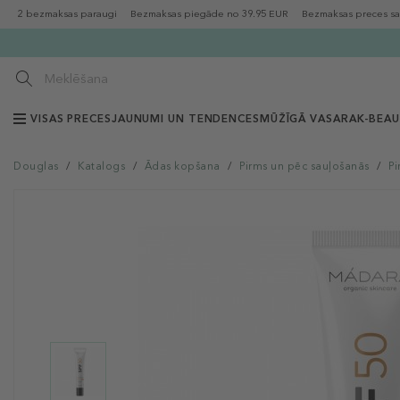
2 bezmaksas paraugi
Bezmaksas piegāde no 39.95 EUR
Bezmaksas preces sa
VISAS PRECES
JAUNUMI UN TENDENCES
MŪŽĪGĀ VASARA
K-BEA
Douglas
/
Katalogs
/
Ādas kopšana
/
Pirms un pēc sauļošanās
/
Pi