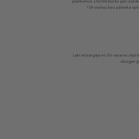
plankumus. Dēļ tekstūras gan izskatās
10h vismaz bez pārlieka spīd
Labi aizsargāja no šīs vasaras stiprā
diezgan gr