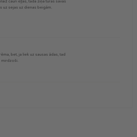
aiž cauri eļļas, tādā ziņā turas savas
es uz sejas uz dienas beigām.
rēma, bet, ja liek uz sausas ādas, tad
n mirdzoši.