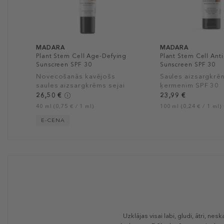
MADARA
MADARA
Plant Stem Cell Age-Defying
Plant Stem Cell Ant
Sunscreen SPF 30
Sunscreen SPF 30
Novecošanās kavējošs
Saules aizsargkrē
saules aizsargkrēms sejai
ķermenim SPF 30
SPF 30
26,50 €
23,99 €
40 ml (0,75 € / 1 ml)
100 ml (0,24 € / 1 ml)
E-CENA
Uzklājas visai labi, gludi, ātri, n