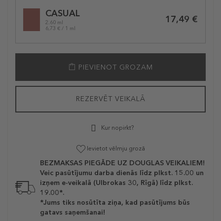
Selected
CASUAL
variation
17,49 €
2.60 ml
6,73 € / 1 ml
PIEVIENOT GROZAM
REZERVĒT VEIKALĀ
Kur nopirkt?
Ievietot vēlmju grozā
BEZMAKSAS PIEGĀDE UZ DOUGLAS VEIKALIEM!
Veic pasūtījumu darba dienās līdz plkst. 15.00 un
izņem e-veikalā (Ulbrokas 30, Rīgā) līdz plkst.
19.00*.
*Jums tiks nosūtīta ziņa, kad pasūtījums būs
gatavs saņemšanai!