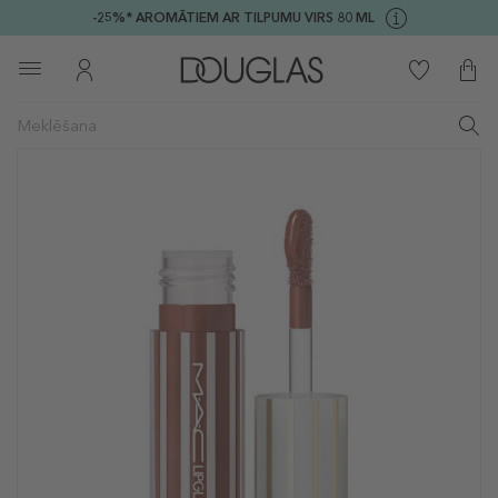
-25%* AROMĀTIEM AR TILPUMU VIRS 80 ML