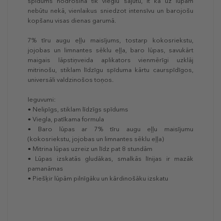
spīdums nodrošina tik vieglu sajūtu, it kā uz lūpām
nebūtu nekā, vienlaikus sniedzot intensīvu un barojošu
kopšanu visas dienas garumā.
7% tīru augu eļļu maisījums, tostarp kokosriekstu,
jojobas un limnantes sēklu eļļa, baro lūpas, savukārt
maigais lāpstiņveida aplikators vienmērīgi uzklāj
mitrinošu, stiklam līdzīgu spīduma kārtu caurspīdīgos,
universāli valdzinošos toņos.
Ieguvumi:
• Nelipīgs, stiklam līdzīgs spīdums
• Viegla, patīkama formula
• Baro lūpas ar 7% tīru augu eļļu maisījumu
(kokosriekstu, jojobas un limnantes sēklu eļļa)
• Mitrina lūpas uzreiz un līdz pat 8 stundām
• Lūpas izskatās gludākas, smalkās līnijas ir mazāk
pamanāmas
• Piešķir lūpām pilnīgāku un kārdinošāku izskatu