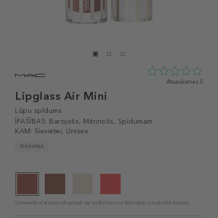
0
Atsauksmes 0
zvaigžņu
Lipglass Air Mini
no
5
Lūpu spīdums
no
ĪPAŠĪBAS:
Barojošs, Mitrinošs, Spīdumam
0
KAM:
Sievietei, Unisex
atsauksmēm
DĀVANA
Uzmanību! Krāsas displejā var atšķirties no faktiskās produkta krāsas.