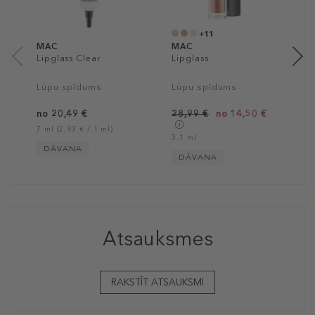
2
4
+11
MAC
MAC
Lipglass Clear
Lipglass
Lūpu spīdums
Lūpu spīdums
no 20,49 €
28,99 €
no 14,50 €
7 ml (2,93 € / 1 ml)
3.1 ml
DĀVANA
DĀVANA
Atsauksmes
RAKSTĪT ATSAUKSMI