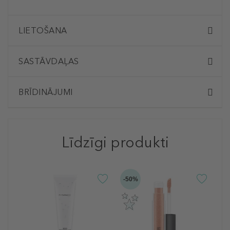
LIETOŠANA
SASTĀVDAĻAS
BRĪDINĀJUMI
Līdzīgi produkti
-50%
M
L
L