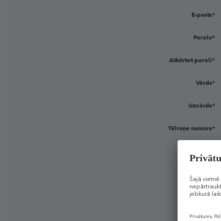
E-pasts*
Parole*
Atkārtot paroli*
Vārds*
Uzvārds*
Tālruņa numurs*