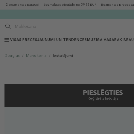
2 bezmaksas paraugi
Bezmaksas piegāde no 39.95 EUR
Bezmaksas preces sa
VISAS PRECES
JAUNUMI UN TENDENCES
MŪŽĪGĀ VASARA
K-BEA
Douglas
/
Mans konts
/
Iestatījumi
PIESLĒGTIES
Reģistrēts lietotājs