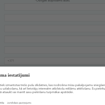
*Obligāti aizpildāms lauks.
Apstiprinu, ka iepazinos un piekrītu
noteikumiem
Vēlos saņemt informāciju ar SMS palīdzību
Vēlos saņemt Douglas.lv jaunumus savā e-pastā
TURPINĀT