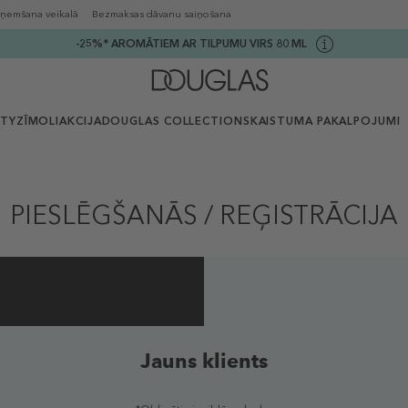
ņemšana veikalā
Bezmaksas dāvanu saiņošana
-25%* AROMĀTIEM AR TILPUMU VIRS 80 ML
UTY
ZĪMOLI
AKCIJA
DOUGLAS COLLECTION
SKAISTUMA PAKALPOJUMI
PIESLĒGŠANĀS / REĢISTRĀCIJA
Jauns klients