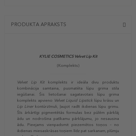
PRODUKTA APRAKSTS
KYLIE COSMETICS
Velvet Lip Kit
(
Komplekts
)
Velvet Lip Kit
komplekts ir ideāla divu produktu
kombinācija samtaina, pusmatēta lūpu grima stila
iegūšanai. Šis lietošanai sagatavotais lūpu grima
komplekts apvieno
Velvet Liquid Lipstick
lūpu krāsu un
Lip Liner
kontūrzīmuli, ļaujot radīt ikdienas lūpu grimu.
Šīs ārkārtīgi pigmentētās formulas bez pūlēm pārklāj
ādu un nodrošina patīkamu pārklājumu, jo nesausina
ādu. Pieejams vienpadsmit piezemētos toņos – no
ikdienas miesaskrāsas toņiem līdz pat sarkanam, plūmju