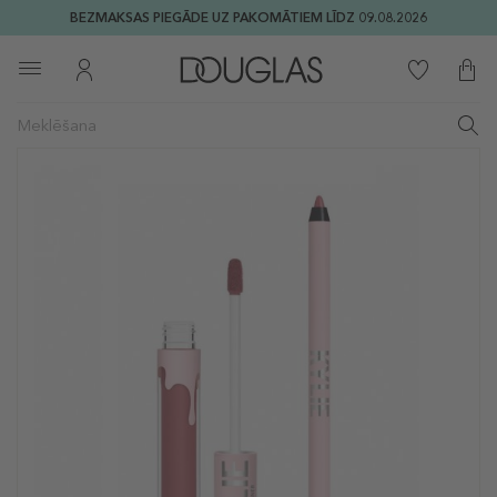
BEZMAKSAS PIEGĀDE UZ PAKOMĀTIEM LĪDZ 09.08.2026