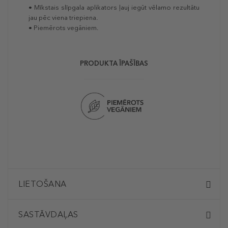
• Mīkstais slīpgala aplikators ļauj iegūt vēlamo rezultātu
jau pēc viena triepiena.
• Piemērots vegāniem.
PRODUKTA ĪPAŠĪBAS
LIETOŠANA
SASTĀVDAĻAS