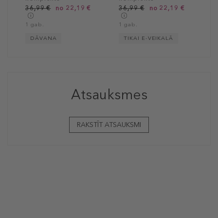
36,99 €
no 22,19 €
36,99 €
no 22,19 €
1 gab.
1 gab.
DĀVANA
TIKAI E-VEIKALĀ
Atsauksmes
RAKSTĪT ATSAUKSMI