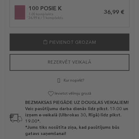
Selected
100 POSIE K
variation
36,99 €
1.00 komplekts
36,99 € / 1 komplekts
PIEVIENOT GROZAM
REZERVĒT VEIKALĀ
Kur nopirkt?
Ievietot vēlmju grozā
BEZMAKSAS PIEGĀDE UZ DOUGLAS VEIKALIEM!
Veic pasūtījumu darba dienās līdz plkst. 15.00 un
izņem e-veikalā (Ulbrokas 30, Rīgā) līdz plkst.
19.00*.
*Jums tiks nosūtīta ziņa, kad pasūtījums būs
gatavs saņemšanai!