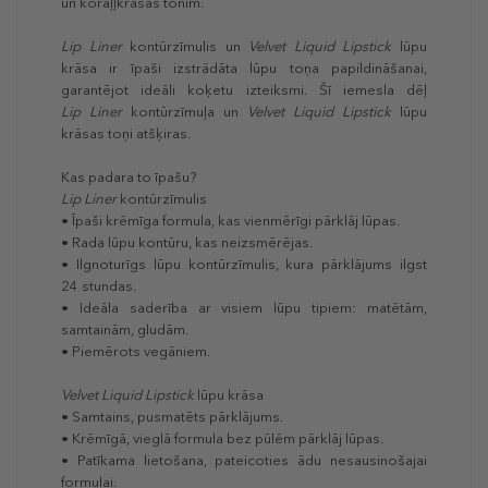
un koraļļkrāsas tonim.
Lip Liner
kontūrzīmulis un
Velvet Liquid Lipstick
lūpu
krāsa ir īpaši izstrādāta lūpu toņa papildināšanai,
garantējot ideāli koķetu izteiksmi. Šī iemesla dēļ
Lip Liner
kontūrzīmuļa un
Velvet Liquid Lipstick
lūpu
krāsas toņi atšķiras.
Kas padara to īpašu?
Lip Liner
kontūrzīmulis
• Īpaši krēmīga formula, kas vienmērīgi pārklāj lūpas.
• Rada lūpu kontūru, kas neizsmērējas.
• Ilgnoturīgs lūpu kontūrzīmulis, kura pārklājums ilgst
24 stundas.
• Ideāla saderība ar visiem lūpu tipiem: matētām,
samtainām, gludām.
• Piemērots vegāniem.
Velvet Liquid Lipstick
lūpu krāsa
• Samtains, pusmatēts pārklājums.
• Krēmīgā, vieglā formula bez pūlēm pārklāj lūpas.
• Patīkama lietošana, pateicoties ādu nesausinošajai
formulai.