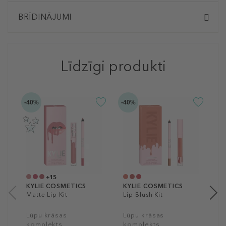
BRĪDINĀJUMI
Līdzīgi produkti
-40%
-40%
K
M
M
L
k
2
1
+15
KYLIE COSMETICS
KYLIE COSMETICS
Matte Lip Kit
Lip Blush Kit
Lūpu krāsas
Lūpu krāsas
komplekts
komplekts