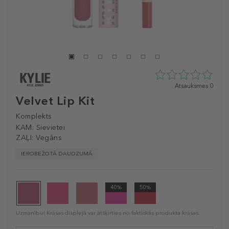
0
Atsauksmes 0
zvaigžņu
Velvet Lip Kit
no
5
Komplekts
no
KAM:
Sievietei
0
ZAĻI:
Vegāns
atsauksmēm
IEROBEŽOTĀ DAUDZUMĀ
40%
50%
Uzmanību! Krāsas displejā var atšķirties no faktiskās produkta krāsas.