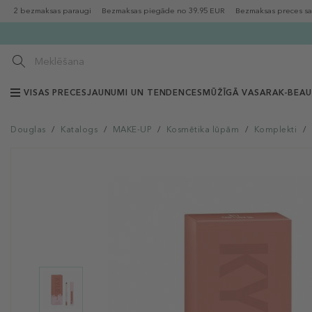
2 bezmaksas paraugi
Bezmaksas piegāde no 39.95 EUR
Bezmaksas preces sa
VISAS PRECES
JAUNUMI UN TENDENCES
MŪŽĪGĀ VASARA
K-BEA
Douglas
/
Katalogs
/
MAKE-UP
/
Kosmētika lūpām
/
Komplekti
/