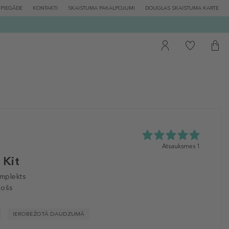
PIEGĀDE
KONTAKTI
SKAISTUMA PAKALPOJUMI
DOUGLAS SKAISTUMA KARTE
5.0
Atsauksmes 1
zvaigžņu
 Kit
no
5
mplekts
no
jošs
1
atsauksmēm
IEROBEŽOTĀ DAUDZUMĀ