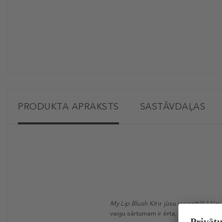
PRODUKTA APRAKSTS
SASTĀVDAĻAS
My Lip Blush Kit
ir jūsu iecienītākā lūp
vaigu sārtumam ir ērta, viegla tekstū