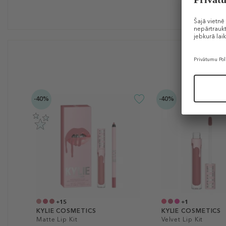
-40%
-40%
+15
+1
KYLIE COSMETICS
KYLIE COSMETICS
Matte Lip Kit
Velvet Lip Kit