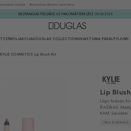
ņemšana veikalā
Bezmaksas dāvanu saiņošana
BEZMAKSAS PIEGĀDE UZ PAKOMĀTIEM LĪDZ 09.08.2026
UTY
ZĪMOLI
AKCIJA
DOUGLAS COLLECTION
SKAISTUMA PAKALPOJUMI
KYLIE COSMETICS Lip Blush Kit
Lip Blush
Lūpu krāsas ko
ĪPAŠĪBAS:
Matē
KAM:
Sievietei
TIKAI E-VEIKALĀ