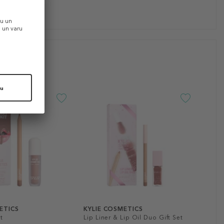
ETICS
KYLIE COSMETICS
t
Lip Liner & Lip Oil Duo Gift Set