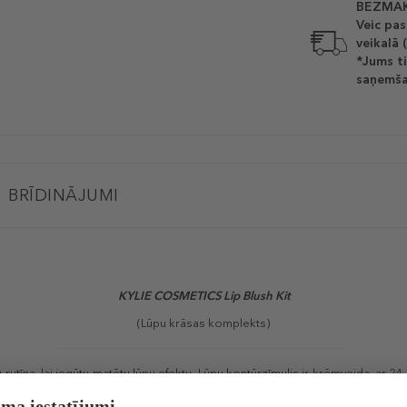
BEZMAK
Veic pas
veikalā 
*Jums ti
saņemša
BRĪDINĀJUMI
KYLIE COSMETICS
Lip Blush Kit
(Lūpu krāsas komplekts)
u rutīna, lai iegūtu matētu lūpu efektu. Lūpu kontūrzīmulis ir krēmveida, ar 2
ra, kas nodrošina nepārspējamu toni.