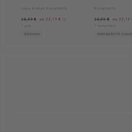
Lūpu krāsas komplekts
Komplekts
36,99 €
no 22,19 €
36,99 €
no 22,19 
1 gab.
1 komplekts
DĀVANA
IEROBEŽOTĀ DAU