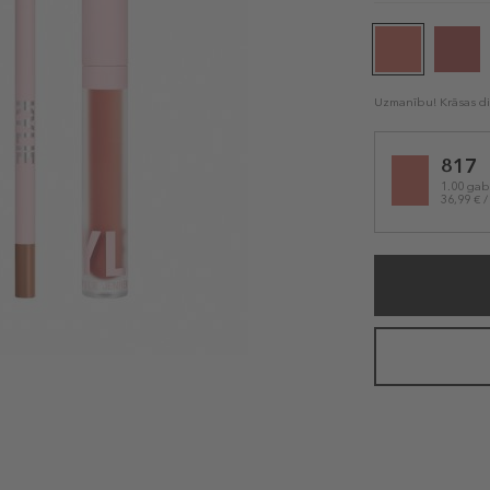
Uzmanību! Krāsas dis
Selected
817
variation
1.00 gab
36,99 € /