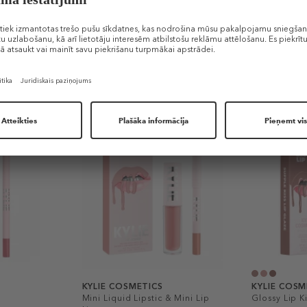
Līdzīgi produkti
KYLIE COSMETICS
KYLIE COSM
Mini Liquid Lipstic & Mini Lip
Glossy Lip Ki