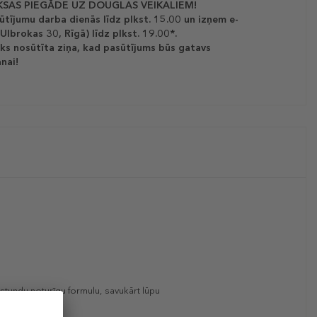
SAS PIEGĀDE UZ DOUGLAS VEIKALIEM!
ūtījumu darba dienās līdz plkst. 15.00 un izņem e-
(Ulbrokas 30, Rīgā) līdz plkst. 19.00*.
ks nosūtīta ziņa, kad pasūtījums būs gatavs
nai!
4 stundu noturīgu formulu, savukārt lūpu