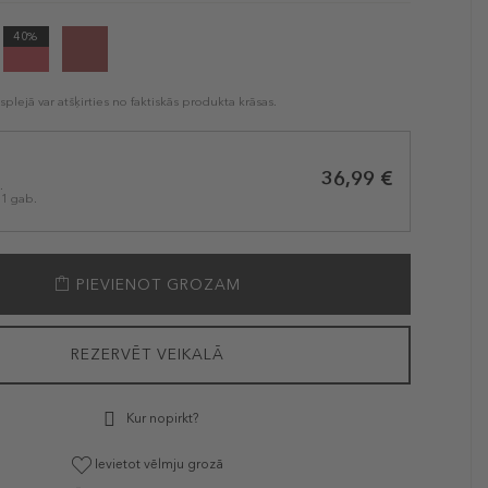
40%
plejā var atšķirties no faktiskās produkta krāsas.
36,99 €
.
 1 gab.
PIEVIENOT GROZAM
REZERVĒT VEIKALĀ
Kur nopirkt?
Ievietot vēlmju grozā