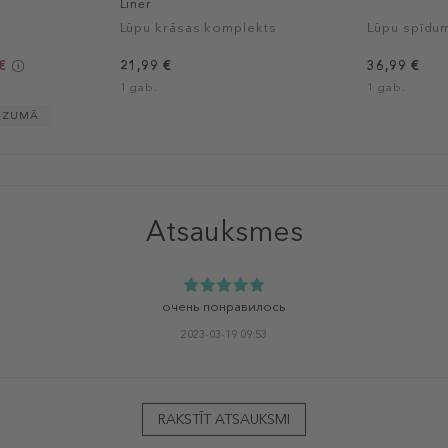
Liner
Lūpu krāsas komplekts
Lūpu spīdu
€
21,99 €
36,99 €
1 gab.
1 gab.
DZUMĀ
Atsauksmes
очень понравилось
2023-03-19 09:53
RAKSTĪT ATSAUKSMI