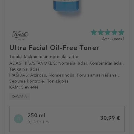
5.0
Atsauksmes 1
zvaigžņu
Ultra Facial Oil-Free Toner
no
5
Toniks taukainai un normālai ādai
no
ĀDAS TIPS/STĀVOKLIS:
Normālai ādai, Kombinētai ādai,
1
Taukainai ādai
atsauksmēm
ĪPAŠĪBAS:
Attīrošs, Nomierinošs, Poru samazināšanai,
Sebuma kontrole, Tonizējošs
KAM:
Sievietei
DĀVANA
Selected
250 ml
variation
30,99 €
0,12 € / 1 ml