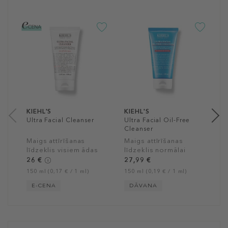
K
R
D
D
n
ā
3
15
KIEHL'S
KIEHL'S
Ultra Facial Cleanser
Ultra Facial Oil-Free
Cleanser
Maigs attīrīšanas
Maigs attīrīšanas
līdzeklis visiem ādas
līdzeklis normālai
tipiem
taukainai ādai
26 €
27,99 €
150 ml (0,17 € / 1 ml)
150 ml (0,19 € / 1 ml)
E-CENA
DĀVANA