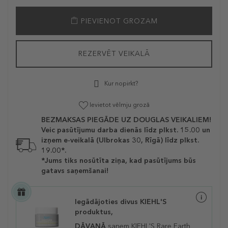
PIEVIENOT GROZAM
REZERVĒT VEIKALĀ
Kur nopirkt?
Ievietot vēlmju grozā
BEZMAKSAS PIEGĀDE UZ DOUGLAS VEIKALIEM!
Veic pasūtījumu darba dienās līdz plkst. 15.00 un
izņem e-veikalā (Ulbrokas 30, Rīgā) līdz plkst.
19.00*.
*Jums tiks nosūtīta ziņa, kad pasūtījums būs
gatavs saņemšanai!
Iegādājoties divus KIEHL'S
produktus,
DĀVANĀ
saņem KIEHL'S
Rare Earth