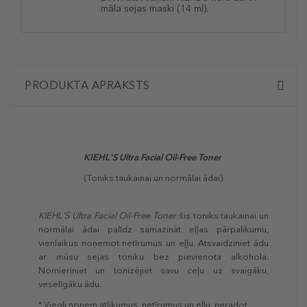
māla sejas maski
(14 ml).
PRODUKTA APRAKSTS
KIEHL'S Ultra Facial Oil-Free Toner
(Toniks taukainai un normālai ādai)
KIEHL'S Ultra Facial Oil-Free Toner
šis toniks taukainai un
normālai ādai palīdz samazināt eļļas pārpalikumu,
vienlaikus noņemot netīrumus un eļļu. Atsvaidziniet ādu
ar mūsu sejas toniku bez pievienota alkohola.
Nomieriniet un tonizējiet savu ceļu uz svaigāku,
veselīgāku ādu.
* Viegli noņem atlikumus, netīrumus un eļļu, neradot