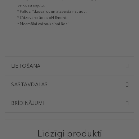
velkošu sajūtu.
* Palīdz līdzsvarot un atsvaidzināt ādu.
* Līdzsvaro ādas pH līmeni.
* Normālai vai taukainai ādai.
LIETOŠANA
SASTĀVDAĻAS
BRĪDINĀJUMI
Līdzīgi produkti