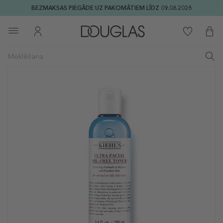
BEZMAKSAS PIEGĀDE UZ PAKOMĀTIEM LĪDZ 09.08.2026