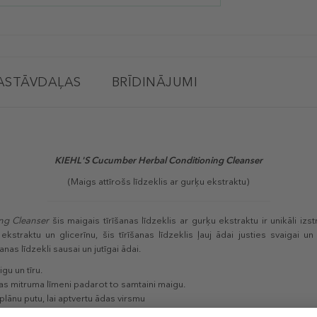
ASTĀVDAĻAS
BRĪDINĀJUMI
KIEHL'S Cucumber Herbal Conditioning Cleanser
(Maigs attīrošs līdzeklis ar gurķu ekstraktu)
ing Cleanser
šis maigais tīrīšanas līdzeklis ar gurķu ekstraktu ir unikāli izs
straktu un glicerīnu, šis tīrīšanas līdzeklis ļauj ādai justies svaigai un 
s līdzekli sausai un jutīgai ādai.
gu un tīru.
das mitruma līmeni padarot to samtaini maigu.
plānu putu, lai aptvertu ādas virsmu
tīgai ādai