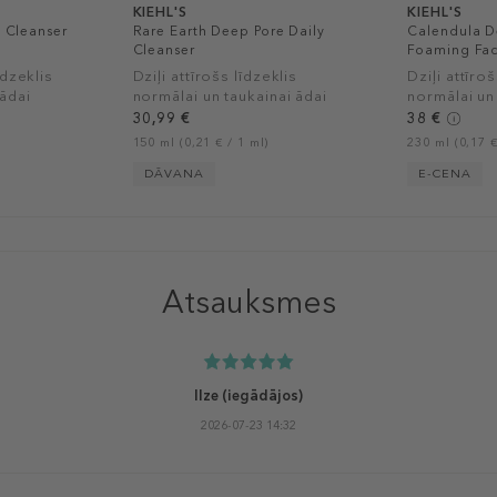
KIEHL'S
KIEHL'S
e Cleanser
Rare Earth Deep Pore Daily
Calendula D
Cleanser
Foaming Fa
īdzeklis
Dziļi attīrošs līdzeklis
Dziļi attīroš
 ādai
normālai un taukainai ādai
normālai un 
kliņģerīšu 
30,99 €
38 €
150 ml (0,21 € / 1 ml)
230 ml (0,17 €
DĀVANA
E-CENA
Atsauksmes
Ilze
(iegādājos)
2026-07-23 14:32