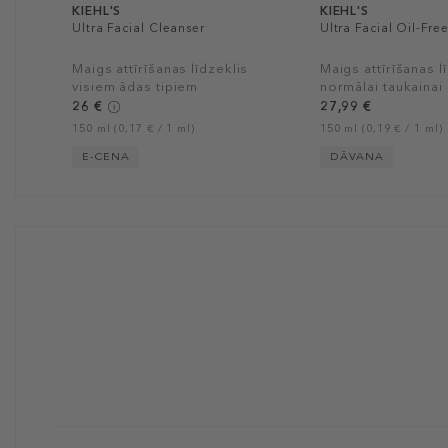
KIEHL'S
KIEHL'S
Ultra Facial Cleanser
Ultra Facial Oil-Fre
Maigs attīrīšanas līdzeklis
Maigs attīrīšanas l
visiem ādas tipiem
normālai taukainai
26 €
27,99 €
150 ml (0,17 € / 1 ml)
150 ml (0,19 € / 1 ml)
E-CENA
DĀVANA