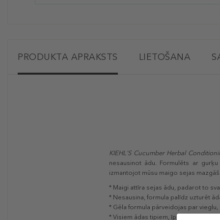
PRODUKTA APRAKSTS
LIETOŠANA
S
KIEHL'S Cucumber Herbal Condition
nesausinot ādu. Formulēts ar gurķu ek
izmantojot mūsu maigo sejas mazgāšana
* Maigi attīra sejas ādu, padarot to svai
* Nesausina, formula palīdz uzturēt ā
* Gēla formula pārveidojas par vieglu, 
* Visiem ādas tipiem, īpaši sausai vai ju