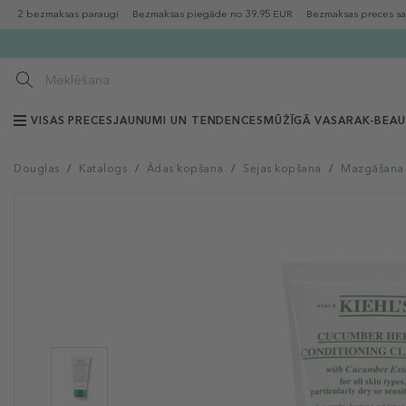
2 bezmaksas paraugi
Bezmaksas piegāde no 39.95 EUR
Bezmaksas preces sa
VISAS PRECES
JAUNUMI UN TENDENCES
MŪŽĪGĀ VASARA
K-BEA
Douglas
/
Katalogs
/
Ādas kopšana
/
Sejas kopšana
/
Mazgāšana u