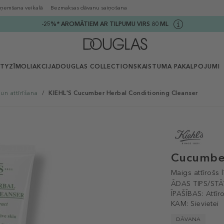
ņemšana veikalā
Bezmaksas dāvanu saiņošana
-25%* AROMĀTIEM AR TILPUMU VIRS 80 ML
UTY
ZĪMOLI
AKCIJA
DOUGLAS COLLECTION
SKAISTUMA PAKALPOJUMI
n attīrīšana
/
KIEHL'S Cucumber Herbal Conditioning Cleanser
Cucumber
Maigs attīrošs l
ĀDAS TIPS/STĀ
ĪPAŠĪBAS:
Attīr
KAM:
Sievietei
DĀVANA