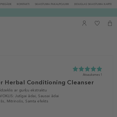
PIEGĀDE
KONTAKTI
SKAISTUMA PAKALPOJUMI
DOUGLAS SKAISTUMA KARTE
5.0
Atsauksmes 1
zvaigžņu
 Herbal Conditioning Cleanser
no
5
īdzeklis ar gurķu ekstraktu
no
VOKLIS:
Jutīgai ādai, Sausai ādai
1
ošs, Mitrinošs, Samta efekts
atsauksmēm