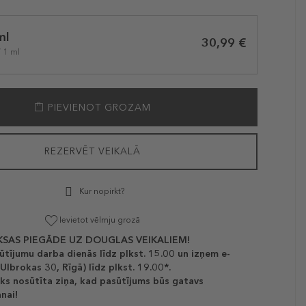
ml
30,99 €
/ 1 ml
PIEVIENOT GROZAM
REZERVĒT VEIKALĀ
Kur nopirkt?
Ievietot vēlmju grozā
SAS PIEGĀDE UZ DOUGLAS VEIKALIEM!
ūtījumu darba dienās līdz plkst. 15.00 un izņem e-
(Ulbrokas 30, Rīgā) līdz plkst. 19.00*.
ks nosūtīta ziņa, kad pasūtījums būs gatavs
nai!