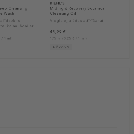
KIEHL'S
eep Cleansing
Midnight Recovery Botanical
ce Wash
Cleansing Oil
s līdzeklis
Viegla eļļa ādas attīrīšanai
taukainai ādai ar
ziedu ekstraktu
43,99 €
 / 1 ml)
175 ml (0,25 € / 1 ml)
DĀVANA