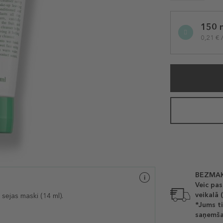
Selected
150 
variation
0,21 € 
BEZMAK
Veic pas
veikalā 
 sejas maski
(14 ml).
*Jums ti
saņemša