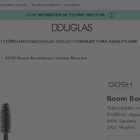
ņemšana veikalā
Bezmaksas dāvanu saiņošana
-25%* AROMĀTIEM AR TILPUMU VIRS 80 ML
UTY
ZĪMOLI
AKCIJA
DOUGLAS COLLECTION
SKAISTUMA PAKALPOJUMI
/
GOSH Boom Boombastic Volume Mascara
Boom Bo
Tuša jutīgām a
ĪPAŠĪBAS:
Atjau
KAM:
Sievietei
ZAĻI:
Vegāns
Selected