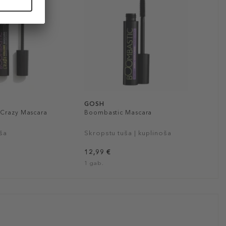
GOSH
Crazy Mascara
Boombastic Mascara
ša
Skropstu tuša | kuplinoša
12,99 €
1 gab.