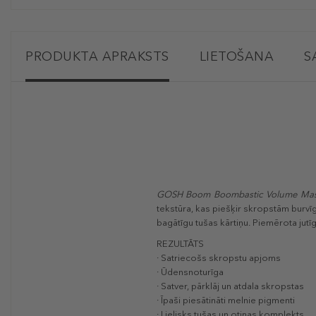
PRODUKTA APRAKSTS
LIETOŠANA
S
GOSH Boom Boombastic Volume Ma
tekstūra, kas piešķir skropstām burvī
bagātīgu tušas kārtiņu. Piemērota jutī
REZULTĀTS
· Satriecošs skropstu apjoms
· Ūdensnoturīga
· Satver, pārklāj un atdala skropstas
· Īpaši piesātināti melnie pigmenti
· Lielisks tušas un otiņas komplekts