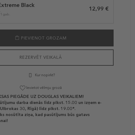
Extreme Black
12,99 €
.
 1 gab.
PIEVIENOT GROZAM
REZERVĒT VEIKALĀ
Kur nopirkt?
Ievietot vēlmju grozā
SAS PIEGĀDE UZ DOUGLAS VEIKALIEM!
ūtījumu darba dienās līdz plkst. 15.00 un izņem e-
(Ulbrokas 30, Rīgā) līdz plkst. 19.00*.
ks nosūtīta ziņa, kad pasūtījums būs gatavs
nai!