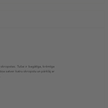
 skropstas. Tušai ir bagātīga, krēmīga
ņa satver katru skropstu un pārklāj ar
.