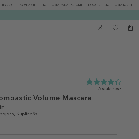
PIEGĀDE
KONTAKTI
SKAISTUMA PAKALPOJUMI
DOUGLAS SKAISTUMA KARTE
4.3
Atsauksmes 3
zvaigžņu
ombastic Volume Mascara
no
5
cīm
no
nojošs, Kuplinošs
3
atsauksmēm