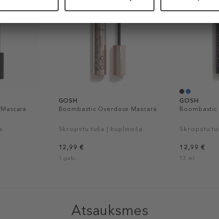
GOSH
GOSH
 Mascara
Boombastic Overdose Mascara
Boombastic 
a
Skropstu tuša | kuplinoša
Skropstu tu
12,99 €
12,99 €
1 gab.
13 ml
Atsauksmes