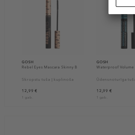
GOSH
GOSH
Rebel Eyes Mascara Skinny B
Waterproof Volume
Skropstu tuša | kuplinoša
Ūdensnoturīga tuš
12,99 €
12,99 €
1 gab.
1 gab.