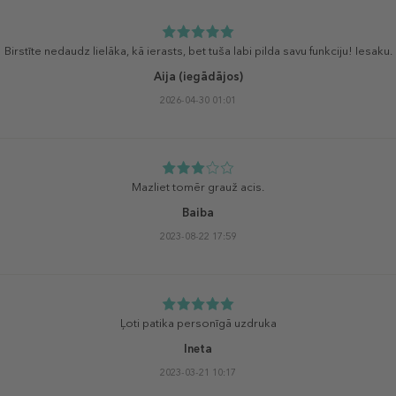
Birstīte nedaudz lielāka, kā ierasts, bet tuša labi pilda savu funkciju! Iesaku.
Aija
(iegādājos)
2026-04-30 01:01
Mazliet tomēr grauž acis.
Baiba
2023-08-22 17:59
Ļoti patika personīgā uzdruka
Ineta
2023-03-21 10:17