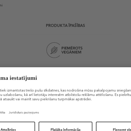
ni
PRODUKTA ĪPAŠĪBAS
Līdzīgi produkti