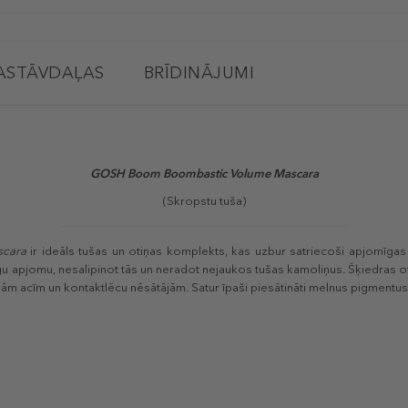
ASTĀVDAĻAS
BRĪDINĀJUMI
GOSH Boom Boombastic Volume Mascara
(Skropstu tuša)
scara
ir ideāls tušas un otiņas komplekts, kas uzbur satriecoši apjomīgas
gu apjomu, nesalipinot tās un neradot nejaukos tušas kamoliņus. Šķiedras oti
gām acīm un kontaktlēcu nēsātājām. Satur īpaši piesātināti melnus pigmentus