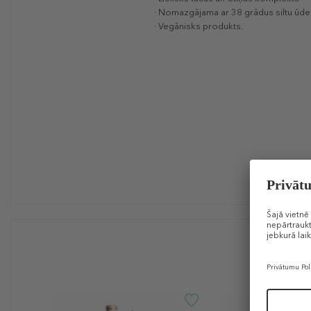
· Nomazgājama ar 38 grādus siltu ūde
· Vegānisks produkts.