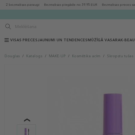
2 bezmaksas paraugi
Bezmaksas piegāde no 39.95 EUR
Bezmaksas preces sa
VISAS PRECES
JAUNUMI UN TENDENCES
MŪŽĪGĀ VASARA
K-BEA
Douglas
/
Katalogs
/
MAKE-UP
/
Kosmētika acīm
/
Skropstu tušas