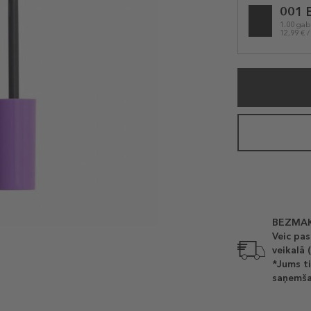
001 
variation
1.00 gab
12,99 € /
BEZMAK
Veic pas
veikalā 
*Jums ti
saņemša