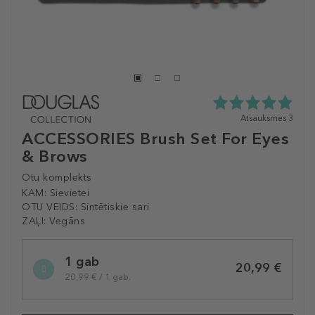
5.0
Atsauksmes 3
zvaigžņu
ACCESSORIES Brush Set For Eyes
no
& Brows
5
no
Otu komplekts
3
atsauksmēm
KAM:
Sievietei
OTU VEIDS:
Sintētiskie sari
ZAĻI:
Vegāns
Selected
1 gab
variation
20,99 €
20,99 € / 1 gab.