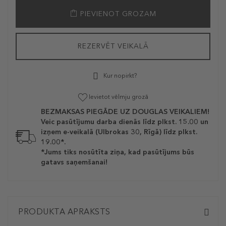
PIEVIENOT GROZAM
REZERVĒT VEIKALĀ
Kur nopirkt?
Ievietot vēlmju grozā
BEZMAKSAS PIEGĀDE UZ DOUGLAS VEIKALIEM!
Veic pasūtījumu darba dienās līdz plkst. 15.00 un
izņem e-veikalā (Ulbrokas 30, Rīgā) līdz plkst.
19.00*.
*Jums tiks nosūtīta ziņa, kad pasūtījums būs
gatavs saņemšanai!
PRODUKTA APRAKSTS