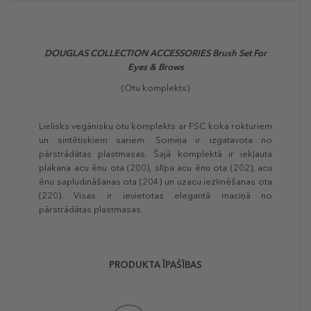
DOUGLAS COLLECTION ACCESSORIES
Brush Set For
Eyes & Brows
(Otu komplekts)
Lielisks vegānisku otu komplekts ar FSC koka rokturiem
un sintētiskiem sariem. Somiņa ir izgatavota no
pārstrādātas plastmasas. Šajā komplektā ir iekļauta
plakana acu ēnu ota (200), slīpa acu ēnu ota (202), acu
ēnu sapludināšanas ota (204) un uzacu iezīmēšanas ota
(220). Visas ir ievietotas elegantā maciņā no
pārstrādātas plastmasas.
PRODUKTA ĪPAŠĪBAS