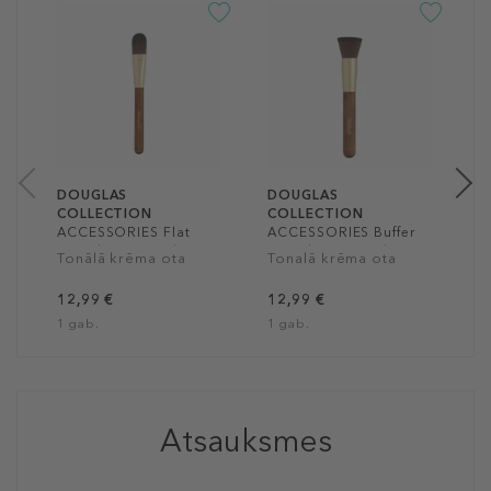
D
C
A
P
P
1
1
DOUGLAS
DOUGLAS
COLLECTION
COLLECTION
ACCESSORIES Flat
ACCESSORIES Buffer
Foundation Brush
Foundation Brush
Tonālā krēma ota
Tonalā krēma ota
12,99 €
12,99 €
1 gab.
1 gab.
Atsauksmes