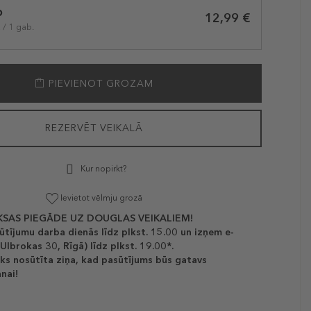
b
12,99 €
 / 1 gab.
PIEVIENOT GROZAM
REZERVĒT VEIKALĀ
Kur nopirkt?
Ievietot vēlmju grozā
SAS PIEGĀDE UZ DOUGLAS VEIKALIEM!
ūtījumu darba dienās līdz plkst. 15.00 un izņem e-
(Ulbrokas 30, Rīgā) līdz plkst. 19.00*.
ks nosūtīta ziņa, kad pasūtījums būs gatavs
nai!