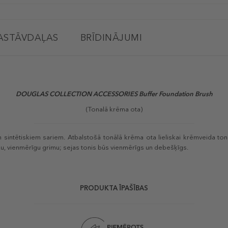
ASTĀVDAĻAS
BRĪDINĀJUMI
DOUGLAS COLLECTION ACCESSORIES
Buffer Foundation Brush
(Tonalā krēma ota)
 sintētiskiem sariem. Atbalstošā tonālā krēma ota lieliskai krēmveida to
sku, vienmērīgu grimu; sejas tonis būs vienmērīgs un debešķīgs.
PRODUKTA ĪPAŠĪBAS