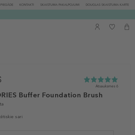
PIEGĀDE
KONTAKTI
SKAISTUMA PAKALPOJUMI
DOUGLAS SKAISTUMA KARTE
5.0
Atsauksmes 6
zvaigžņu
IES Buffer Foundation Brush
no
5
ta
no
6
tētiskie sari
atsauksmēm