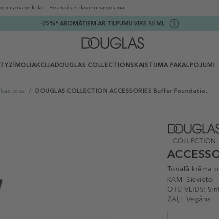
ņemšana veikalā
Bezmaksas dāvanu saiņošana
-25%* AROMĀTIEM AR TILPUMU VIRS 80 ML
UTY
ZĪMOLI
AKCIJA
DOUGLAS COLLECTION
SKAISTUMA PAKALPOJUMI
kas otas
/
DOUGLAS COLLECTION ACCESSORIES Buffer Foundatio...
ACCESSOR
Tonalā krēma o
KAM:
Sievietei
OTU VEIDS:
Sin
ZAĻI:
Vegāns
Selected