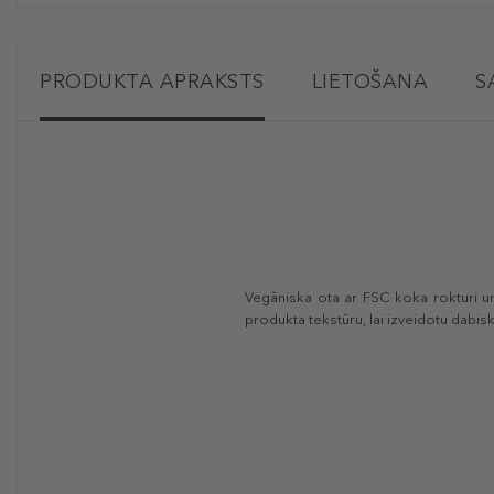
PRODUKTA APRAKSTS
LIETOŠANA
S
Vegāniska ota ar FSC koka rokturi un
produkta tekstūru, lai izveidotu dabi