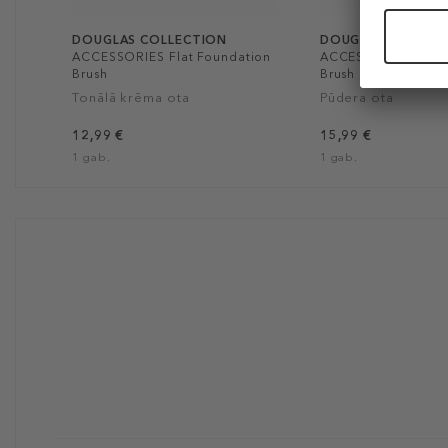
DOUGLAS COLLECTION
DOUGLAS COLLEC
ACCESSORIES Flat Foundation
ACCESSORIES Larg
Brush
Brush
Tonālā krēma ota
Pūdera ota
12,99 €
15,99 €
1 gab.
1 gab.