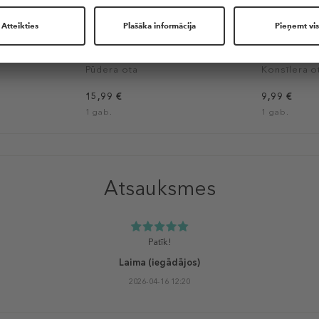
TION
DOUGLAS COLLECTION
DOUGLAS C
e Powder
ACCESSORIES Kabuki Brush
ACCESSORIE
Pūdera ota
Konsīlera o
15,99 €
9,99 €
1 gab.
1 gab.
Atsauksmes
Patīk!
Laima
(iegādājos)
2026-04-16 12:20