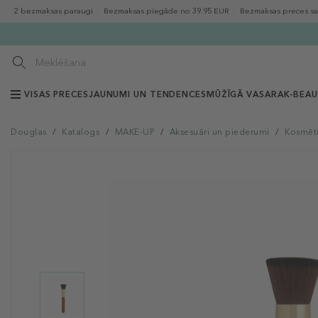
2 bezmaksas paraugi
Bezmaksas piegāde no 39.95 EUR
Bezmaksas preces sa
VISAS PRECES
JAUNUMI UN TENDENCES
MŪŽĪGĀ VASARA
K-BEA
Douglas
/
Katalogs
/
MAKE-UP
/
Aksesuāri un piederumi
/
Kosmēti