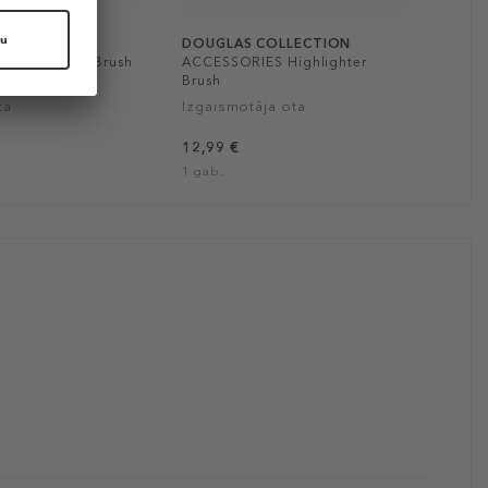
OLLECTION
DOUGLAS COLLECTION
S Concealer Brush
ACCESSORIES Highlighter
Brush
ta
Izgaismotāja ota
12,99 €
1 gab.