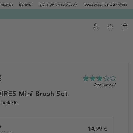
PIEGĀDE
KONTAKTI
SKAISTUMA PAKALPOJUMI
DOUGLAS SKAISTUMA KARTE
3.0
Atsauksmes 2
zvaigžņu
RES Mini Brush Set
no
5
omplekts
no
2
atsauksmēm
b
14,99 €
 / 1 gab.