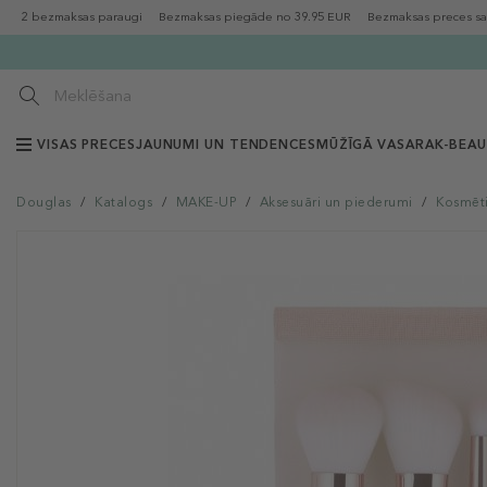
2 bezmaksas paraugi
Bezmaksas piegāde no 39.95 EUR
Bezmaksas preces sa
VISAS PRECES
JAUNUMI UN TENDENCES
MŪŽĪGĀ VASARA
K-BEA
Douglas
/
Katalogs
/
MAKE-UP
/
Aksesuāri un piederumi
/
Kosmēti