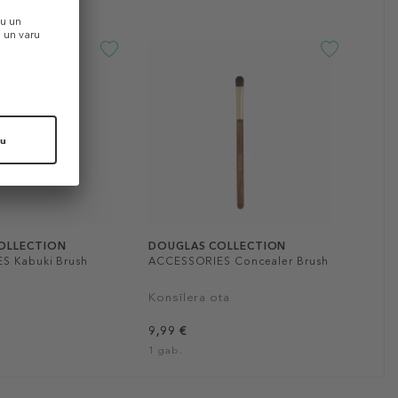
OLLECTION
DOUGLAS COLLECTION
S Kabuki Brush
ACCESSORIES Concealer Brush
Konsīlera ota
9,99 €
1 gab.