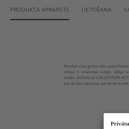
PRODUKTA APRAKSTS
LIETOŠANA
S
Paceliet savu grima rutīnu jaunā līmenī
otiņas ir ievietotas vieglā, stilīgā
rituālu:
DOUGLAS COLLECTION ACCES
kas dodas ceļojumā, gan ātrām korek