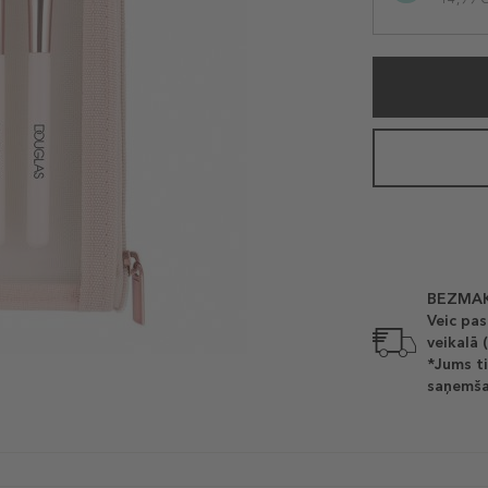
BEZMAK
Veic pas
veikalā 
*Jums ti
saņemša