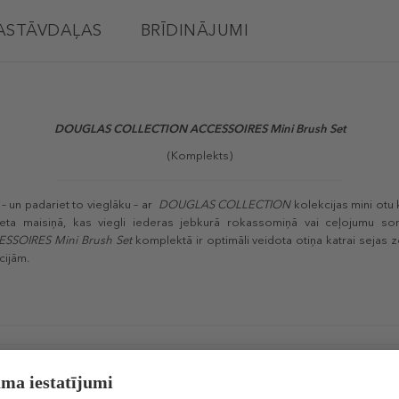
ASTĀVDAĻAS
BRĪDINĀJUMI
DOUGLAS COLLECTION ACCESSOIRES Mini Brush Set
(Komplekts)
 – un padariet to vieglāku – ar
DOUGLAS COLLECTION
kolekcijas mini ot
 sieta maisiņā, kas viegli iederas jebkurā rokassomiņā vai ceļojumu som
SOIRES Mini Brush Set
komplektā ir optimāli veidota otiņa katrai sejas 
cijām.
Līdzīgi produkti