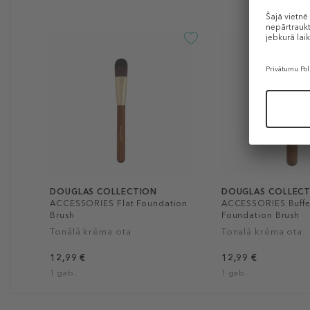
DOUGLAS COLLECTION
DOUGLAS COLLEC
ACCESSORIES Flat Foundation
ACCESSORIES Buffe
Brush
Foundation Brush
Tonālā krēma ota
Tonalā krēma ota
12,99 €
12,99 €
1 gab.
1 gab.