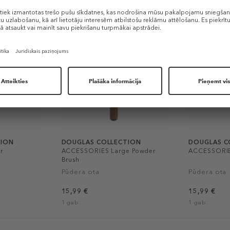
TION
DOUGLAS COLLECTION
DOUGLAS C
r
ACCESSORIES Large Powder
ACCESSORIE
Brush
Pūdera ota
Pūdera ota
15,99 €
15,99 €
1 gab.
1 gab.