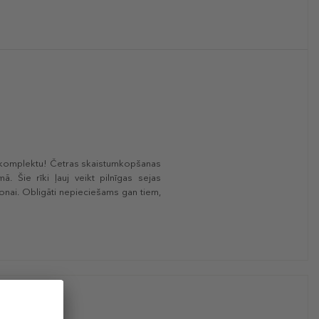
u komplektu! Četras skaistumkopšanas
ā. Šie rīki ļauj veikt pilnīgas sejas
zonai. Obligāti nepieciešams gan tiem,