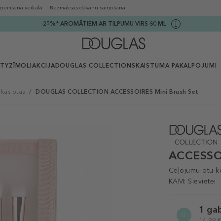
ņemšana veikalā
Bezmaksas dāvanu saiņošana
-25%* AROMĀTIEM AR TILPUMU VIRS 80 ML
UTY
ZĪMOLI
AKCIJA
DOUGLAS COLLECTION
SKAISTUMA PAKALPOJUMI
kas otas
/
DOUGLAS COLLECTION ACCESSOIRES Mini Brush Set
ACCESSOI
Ceļojumu otu k
KAM:
Sievietei
Selected
1 ga
variation
14,99 €