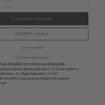
PIEVIENOT GROZAM
REZERVĒT VEIKALĀ
Kur nopirkt?
Ievietot vēlmju grozā
SAS PIEGĀDE UZ DOUGLAS VEIKALIEM!
ūtījumu darba dienās līdz plkst. 15.00 un izņem e-
(Ulbrokas 30, Rīgā) līdz plkst. 19.00*.
ks nosūtīta ziņa, kad pasūtījums būs gatavs
nai!