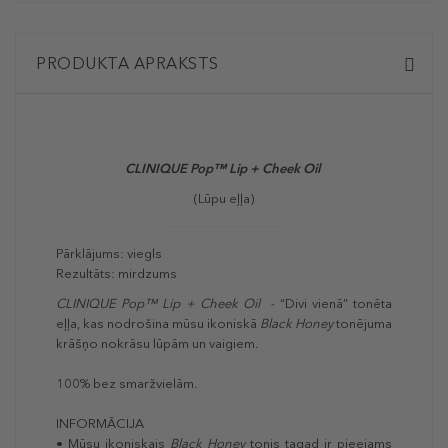
PRODUKTA APRAKSTS
CLINIQUE Pop™ Lip + Cheek Oil
(Lūpu eļļa)
Pārklājums: viegls
Rezultāts: mirdzums
CLINIQUE Pop™ Lip + Cheek Oil -
“Divi vienā” tonēta
eļļa, kas nodrošina mūsu ikoniskā
Black Honey
tonējuma
krāšņo nokrāsu lūpām un vaigiem.
100% bez smaržvielām.
INFORMĀCIJA
• Mūsu ikoniskais
Black Honey
tonis tagad ir pieejams