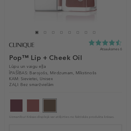
4.5
Atsauksmes 6
zvaigžņu
Pop™ Lip + Cheek Oil
no
5
Lūpu un vaigu eļļa
no
ĪPAŠĪBAS:
Barojošs, Mirdzumam, Mīkstinošs
6
KAM:
Sievietei, Unisex
atsauksmēm
ZAĻI:
Bez smaržvielām
Uzmanību! Krāsas displejā var atšķirties no faktiskās produkta krāsas.
Selected