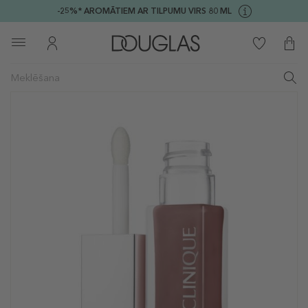
-25%* AROMĀTIEM AR TILPUMU VIRS 80 ML