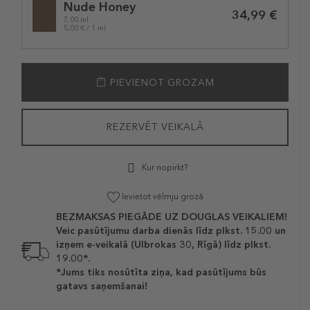
Nude Honey
variation
34,99 €
7.00 ml
5,00 € / 1 ml
PIEVIENOT GROZAM
REZERVĒT VEIKALĀ
Kur nopirkt?
Ievietot vēlmju grozā
BEZMAKSAS PIEGĀDE UZ DOUGLAS VEIKALIEM!
Veic pasūtījumu darba dienās līdz plkst. 15.00 un
izņem e-veikalā (Ulbrokas 30, Rīgā) līdz plkst.
19.00*.
*Jums tiks nosūtīta ziņa, kad pasūtījums būs
gatavs saņemšanai!