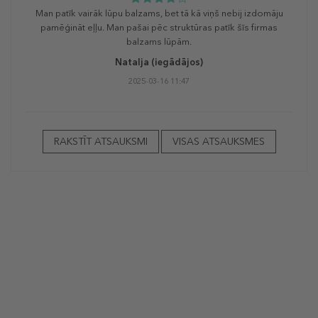
Man patīk vairāk lūpu balzams, bet tā kā viņš nebij izdomāju
pamēģināt eļļu. Man pašai pēc struktūras patīk šīs firmas
balzams lūpām.
Natalja
(iegādājos)
2025-03-16 11:47
RAKSTĪT ATSAUKSMI
VISAS ATSAUKSMES