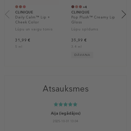
1
+4
CLINIQUE
CLINIQUE
Daily Calm™ Lip +
Pop Plush™ Creamy Lip
Cheek Color
Gloss
Lūpu un vaigu tonis
Lūpu spīdums
31,99 €
35,99 €
5 ml
3.4 ml
DĀVANA
Atsauksmes
Aija
(iegādājos)
2025-10-01 13:04