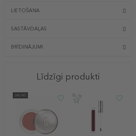
LIETOŠANA
SASTĀVDAĻAS
BRĪDINĀJUMI
Līdzīgi produkti
JAUNS
C
A
L
2