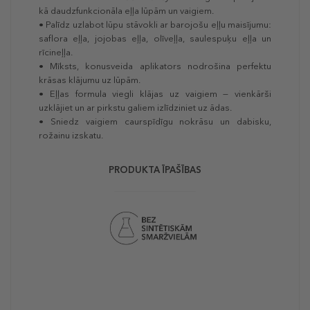
kā daudzfunkcionāla eļļa lūpām un vaigiem.
• Palīdz uzlabot lūpu stāvokli ar barojošu eļļu maisījumu:
saflora eļļa, jojobas eļļa, olīveļļa, saulespuķu eļļa un
rīcineļļa.
• Mīksts, konusveida aplikators nodrošina perfektu
krāsas klājumu uz lūpām.
• Eļļas formula viegli klājas uz vaigiem — vienkārši
uzklājiet un ar pirkstu galiem izlīdziniet uz ādas.
• Sniedz vaigiem caurspīdīgu nokrāsu un dabisku,
rožainu izskatu.
PRODUKTA ĪPAŠĪBAS