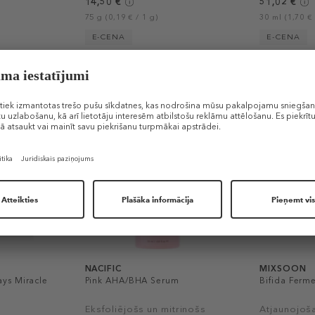
14,50 €
51,02 €
75 g (0,19 € / 1 g)
30 ml (1,70 € 
E-CENA
E-CENA
-30%
NACIFIC
MIXSOON
ys Miracle
Pink AHA/BHA Serum
Bifida Ferm
Eksfoliējošs un mitrinošs
Atjaunojoša