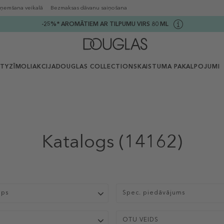
ņemšana veikalā
Bezmaksas dāvanu saiņošana
-25%* AROMĀTIEM AR TILPUMU VIRS 80 ML
UTY
ZĪMOLI
AKCIJA
DOUGLAS COLLECTION
SKAISTUMA PAKALPOJUMI
Katalogs
(14162)
ips
Spec. piedāvājums
S
OTU VEIDS