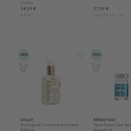
efektu
24,99 €
21,99 €
5.5 ml
70 g (0,31 € / 1 g)
-40%
-50%
SISLEY
KÉRASTASE
Ecological Compound Limited
Specifique Cure Apa
Edition
Inconforts