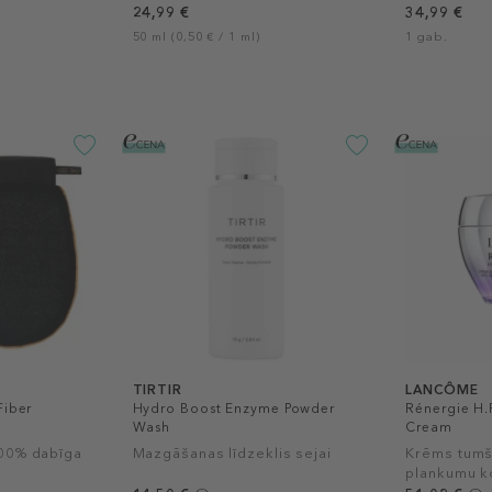
24,99 €
34,99 €
50 ml (0,50 € / 1 ml)
1 gab.
TIRTIR
LANCÔME
Fiber
Hydro Boost Enzyme Powder
Rénergie H.
Wash
Cream
100% dabīga
Mazgāšanas līdzeklis sejai
Krēms tumš
plankumu k