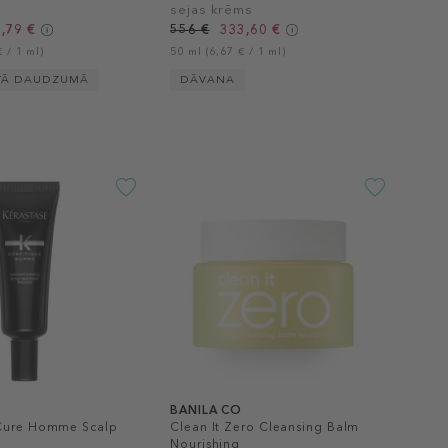
sejas krēms
,79 €
556 €
333,60 €
 / 1 ml)
50 ml (6,67 € / 1 ml)
TĀ DAUDZUMĀ
DĀVANA
BANILA CO
 Cure Homme Scalp
Clean It Zero Cleansing Balm
Nourishing