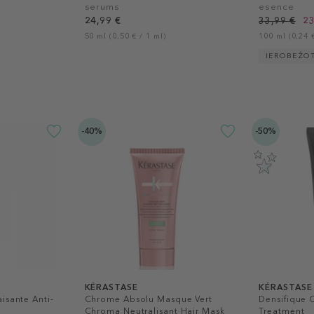
serums
esence
24,99 €
33,99 €
23
50 ml (0,50 € / 1 ml)
100 ml (0,24 €
IEROBEŽO
-40%
-50%
KÉRASTASE
KÉRASTASE
isante Anti-
Chrome Absolu Masque Vert
Densifique
Chroma Neutralisant Hair Mask
Treatment