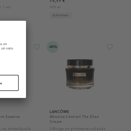
58,99 €
/ 1 ml)
500 ml
DĀVANA
-40%
LANCÔME
ent Essence
Absolue L’extrait The Elixir
Cream
 un stimulējoša
Liftinga un pretnovecošanās