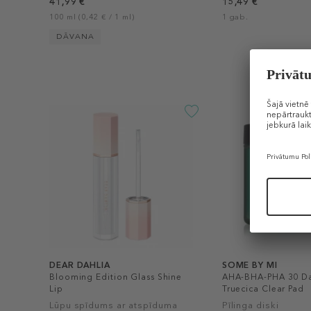
41,99 €
15,49 €
100 ml (0,42 € / 1 ml)
1 gab.
DĀVANA
DEAR DAHLIA
SOME BY MI
Blooming Edition Glass Shine
AHA-BHA-PHA 30 Da
Lip
Truecica Clear Pad
Lūpu spīdums ar atspīduma
Pīlinga diski