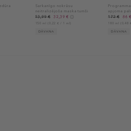
edūra
Sarkanīgo nokrāsu
Programma 
neitralizējoša maska tumši
apjoma pali
brūniem matiem
53,99 €
32,39 €
172 €
86 
150 ml (0,22 € / 1 ml)
180 ml (0,48 €
DĀVANA
DĀVANA