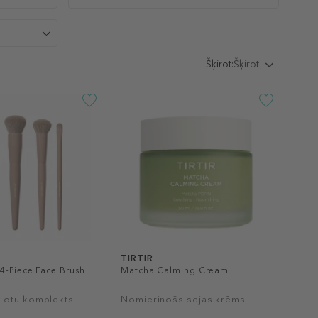
Šķirot:
Šķirot
TIRTIR
4-Piece Face Brush
Matcha Calming Cream
 otu komplekts
Nomierinošs sejas krēms