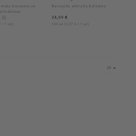
matu biezuma un
Barojošs attīrošs balzams
elināšanai
€
26,99 €
 / 1 ml)
100 ml (0,27 € / 1 ml)
Page
20
size
select