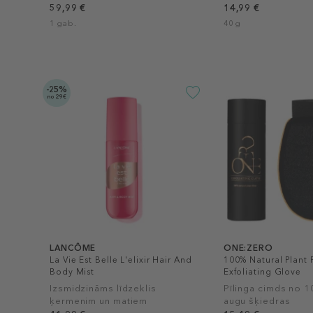
59,99 €
14,99 €
1 gab.
40 g
-25%
no 29€
LANCÔME
ONE:ZERO
La Vie Est Belle L'elixir Hair And
100% Natural Plant 
Body Mist
Exfoliating Glove
Izsmidzināms līdzeklis
Pīlinga cimds no 
ķermenim un matiem
augu šķiedras