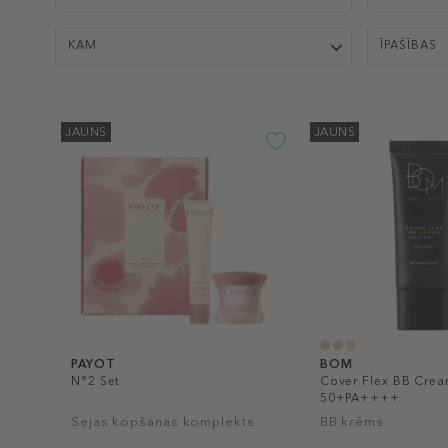
KAM
ĪPAŠĪBAS
JAUNS
JAUNS
PAYOT
BOM
N°2 Set
Cover Flex BB Crea
50+PA++++
Sejas kopšanas komplekts
BB krēms