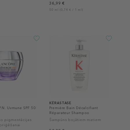
36,99 €
50 ml (0,74 € / 1 ml)
KÉRASTASE
P.N. Uvmune SPF 50
Première Bain Décalcifiant
Réparateur Shampoo
o pigmentācijas
Šampūns bojātiem matiem
oriģēšanai