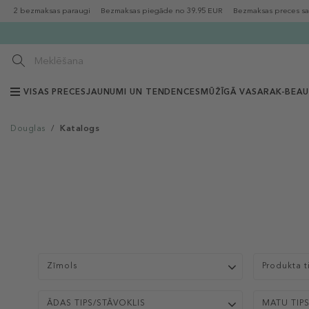
2 bezmaksas paraugi
Bezmaksas piegāde no 39.95 EUR
Bezmaksas preces sa
VISAS PRECES
JAUNUMI UN TENDENCES
MŪŽĪGĀ VASARA
K-BEA
Douglas
/
Katalogs
Zīmols
Produkta t
ĀDAS TIPS/STĀVOKLIS
MATU TIP