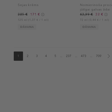
Sejas krēms
Nomierinoša proc
jūtīgai galvas ādai
285 €
171 €
63,99 €
32 €
125 ml (1,37 € / 1 ml)
72 ml (0,44 € / 1 ml)
DĀVANA
DĀVANA
1
2
3
4
5
...
237
...
473
...
709