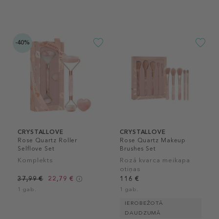
-40%
CRYSTALLOVE
CRYSTALLOVE
Rose Quartz Roller
Rose Quartz Makeup
Selflove Set
Brushes Set
Komplekts
Rozā kvarca meikapa
otiņas
37,99 €
22,79 €
116 €
1 gab.
1 gab.
IEROBEŽOTĀ
DAUDZUMĀ