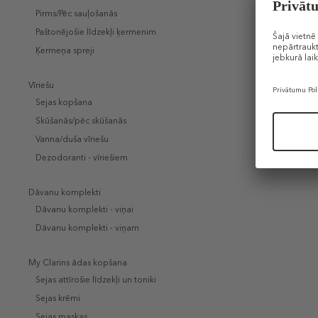
Pirms/Pēc sauļošanās
Paštonējošie līdzekļi ķermenim
Ķermeņa spreji
Vīriešu
Sejas kopšana
Skūšanās/pēc skūšanās
Vanna/duša vīriešu
Dezodoranti - vīriešiem
Dāvanu komplekti
Dāvanu komplekti - viņai
Dāvanu komplekti - viņam
My Clarins ādas kopšana
Sejas attīrošie līdzekļi un toniki
Sejas krēmi
Sejas maskas