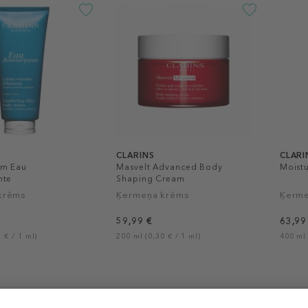
CLARINS
CLARI
am Eau
Masvelt Advanced Body
Moistu
nte
Shaping Cream
krēms
Ķermeņa krēms
Ķerme
59,99 €
63,99
 € / 1 ml)
200 ml (0,30 € / 1 ml)
400 ml 