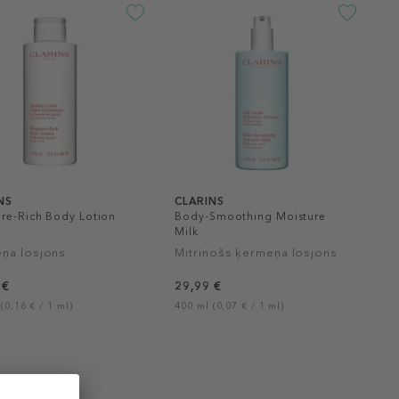
NS
CLARINS
re-Rich Body Lotion
Body-Smoothing Moisture
Milk
ņa losjons
Mitrinošs ķermeņa losjons
 €
29,99 €
(0,16 € / 1 ml)
400 ml (0,07 € / 1 ml)