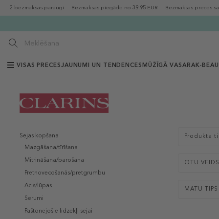
2 bezmaksas paraugi
Bezmaksas piegāde no 39.95 EUR
Bezmaksas preces sa
VISAS PRECES
JAUNUMI UN TENDENCES
MŪŽĪGĀ VASARA
K-BEA
Sejas kopšana
Produkta t
Mazgāšana/tīrīšana
Mitrināšana/barošana
OTU VEID
Pretnovecošanās/pretgrumbu
Acis/lūpas
MATU TIPS
Serumi
Paštonējošie līdzekļi sejai