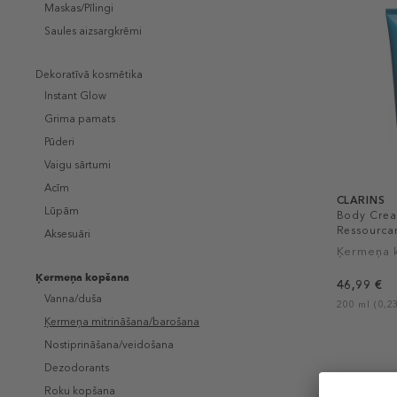
Maskas/Pīlingi
Saules aizsargkrēmi
Dekoratīvā kosmētika
Instant Glow
Grima pamats
Pūderi
Vaigu sārtumi
Acīm
CLARINS
Lūpām
Body Cre
Ressourca
Aksesuāri
Ķermeņa 
Ķermeņa kopšana
46,99 €
Vanna/duša
200 ml (0,23
Ķermeņa mitrināšana/barošana
Nostiprināšana/veidošana
Dezodorants
Roku kopšana