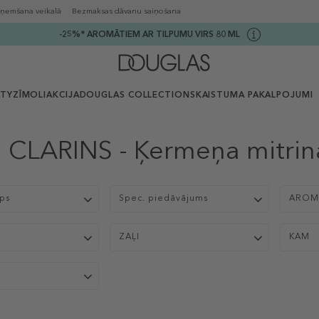
ņemšana veikalā
Bezmaksas dāvanu saiņošana
-25%* AROMĀTIEM AR TILPUMU VIRS 80 ML
UTY
ZĪMOLI
AKCIJA
DOUGLAS COLLECTION
SKAISTUMA PAKALPOJUMI
CLARINS - Ķermeņa mitri
ips
Spec. piedāvājums
AROM
S
ZAĻI
KAM