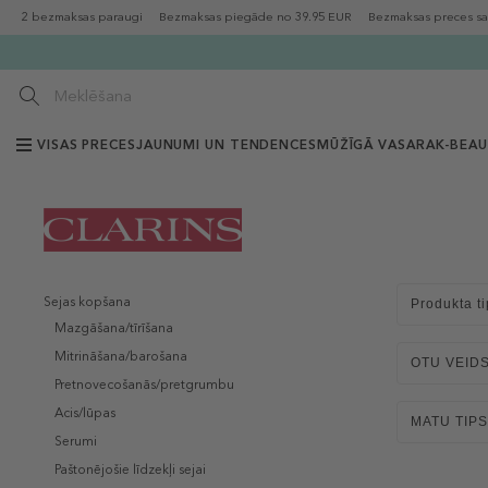
2 bezmaksas paraugi
Bezmaksas piegāde no 39.95 EUR
Bezmaksas preces sa
VISAS PRECES
JAUNUMI UN TENDENCES
MŪŽĪGĀ VASARA
K-BEA
Sejas kopšana
Produkta ti
Mazgāšana/tīrīšana
Mitrināšana/barošana
OTU VEID
Pretnovecošanās/pretgrumbu
Acis/lūpas
MATU TIPS
Serumi
Paštonējošie līdzekļi sejai