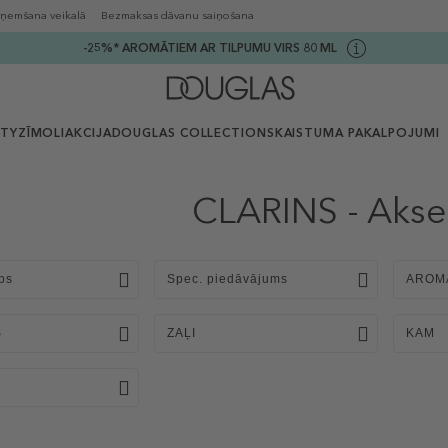
ņemšana veikalā
Bezmaksas dāvanu saiņošana
-25%* AROMĀTIEM AR TILPUMU VIRS 80 ML
UTY
ZĪMOLI
AKCIJA
DOUGLAS COLLECTION
SKAISTUMA PAKALPOJUMI
CLARINS - Akse
ps
Spec. piedāvājums
AROM
S
ZAĻI
KAM