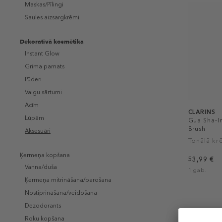
Maskas/Pīlingi
Saules aizsargkrēmi
Dekoratīvā kosmētika
Instant Glow
Grima pamats
Pūderi
Vaigu sārtumi
Acīm
CLARINS
Lūpām
Gua Sha-I
Brush
Aksesuāri
Tonālā kr
Ķermeņa kopšana
53,99 €
Vanna/duša
1 gab.
Ķermeņa mitrināšana/barošana
Nostiprināšana/veidošana
Dezodorants
Roku kopšana