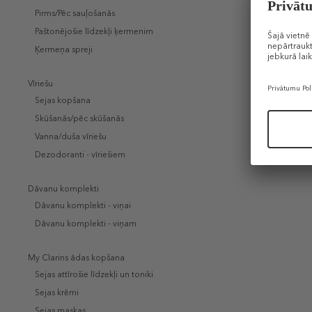
Pirms/Pēc sauļošanās
Paštonējošie līdzekļi ķermenim
Ķermeņa spreji
Vīriešu
Sejas kopšana
Skūšanās/pēc skūšanās
Vanna/duša vīriešu
Dezodoranti - vīriešiem
Dāvanu komplekti
Dāvanu komplekti - viņai
Dāvanu komplekti - viņam
My Clarins ādas kopšana
Sejas attīrošie līdzekļi un toniki
Sejas krēmi
Sejas maskas