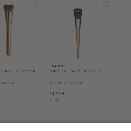
CLARINS
nspired Foundation
Multi-Use Foundation Brush
ēma ota
Tonālā krēma ota
34,99 €
1 gab.