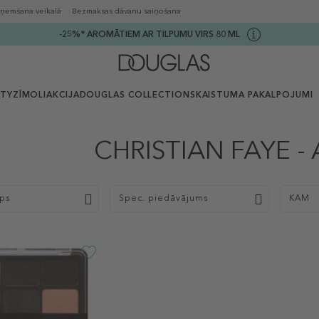
ņemšana veikalā
Bezmaksas dāvanu saiņošana
-25%* AROMĀTIEM AR TILPUMU VIRS 80 ML
UTY
ZĪMOLI
AKCIJA
DOUGLAS COLLECTION
SKAISTUMA PAKALPOJUMI
CHRISTIAN FAYE - 
ips
Spec. piedāvājums
KAM