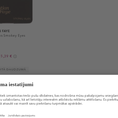
N FAYE
s Smokey Eyes
15,39 €
OTĀ DAUDZUMĀ