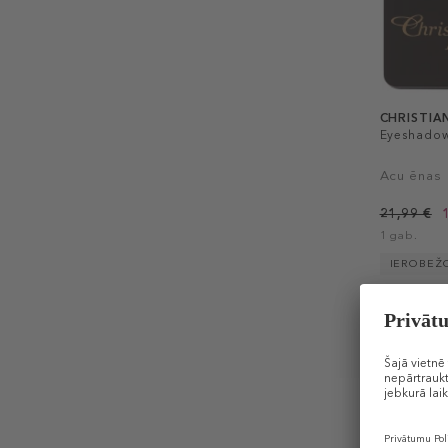
CHRISTIA
Eyeshadow
Acu ēnas
21,99 €
1 gab.
IEROBEŽ