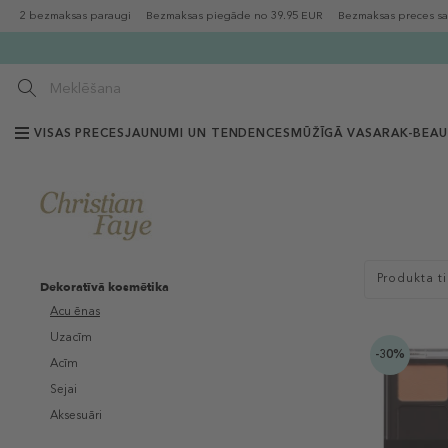
2 bezmaksas paraugi
Bezmaksas piegāde no 39.95 EUR
Bezmaksas preces sa
VISAS PRECES
JAUNUMI UN TENDENCES
MŪŽĪGĀ VASARA
K-BEA
Produkta t
Dekoratīvā kosmētika
Acu ēnas
Uzacīm
-30%
Acīm
Sejai
Aksesuāri