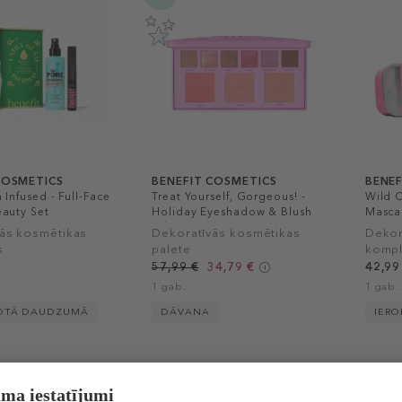
COSMETICS
BENEFIT COSMETICS
BENEF
 Infused - Full-Face
Treat Yourself, Gorgeous! -
Wild C
auty Set
Holiday Eyeshadow & Blush
Masca
Palette
Set
ās kosmētikas
Dekoratīvās kosmētikas
Dekor
s
palete
kompl
57,99 €
34,79 €
42,99
1 gab.
1 gab.
OTĀ DAUDZUMĀ
DĀVANA
IER