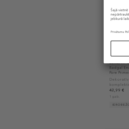
BENEFIT 
Badgal En
Pore Prime
Christmas 
Dekoratīv
komplekt
42,99 €
1 gab.
IEROBEŽ