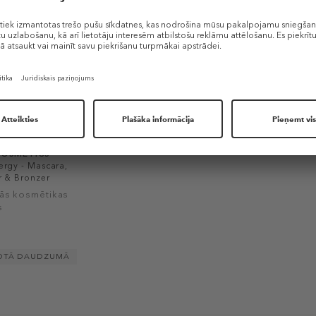
COSMETICS
ergy - Mascara,
r & Bronzer
Beauty Set
ās kosmētikas
s
OTĀ DAUDZUMĀ