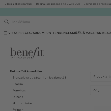
2 bezmaksas paraugi
Bezmaksas piegāde no 39.95 EUR
Bezmaksas preces sa
VISAS PRECES
JAUNUMI UN TENDENCES
MŪŽĪGĀ VASARA
K-BEA
Dekoratīvā kosmētika
Produkta ti
Bronzeri, vaigu sārtumi un izgaismotāji
Uzacīm
ZAĻI
Korektors
Laineris
Skropstu tušas
Praimeri