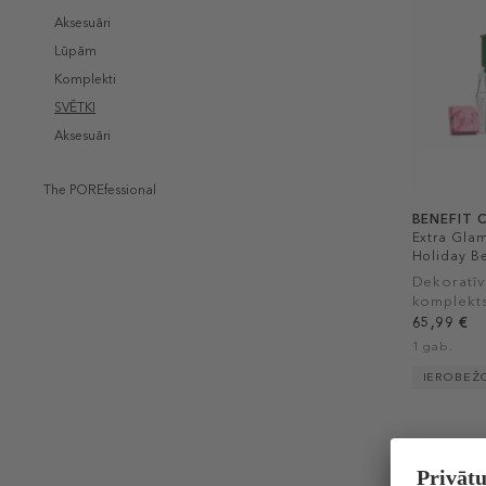
Aksesuāri
Lūpām
Komplekti
SVĒTKI
Aksesuāri
The POREfessional
BENEFIT 
Extra Glam
Holiday Be
Dekoratīv
komplekt
65,99 €
1 gab.
IEROBEŽ