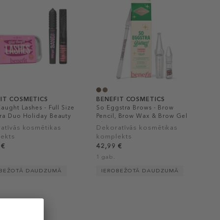
IT COSMETICS
BENEFIT COSMETICS
aught Lashes - Full Size
So Eggstra Brows - Brow
ra Duo Holiday Beauty
Pencil, Brow Wax & Brow Gel
Christmas Beauty Set
atīvās kosmētikas
Dekoratīvās kosmētikas
ekts
komplekts
 €
42,99 €
1 gab.
OBEŽOTĀ DAUDZUMĀ
IEROBEŽOTĀ DAUDZUMĀ