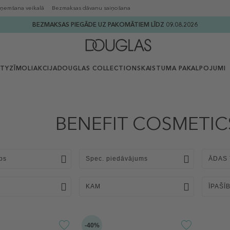
ņemšana veikalā
Bezmaksas dāvanu saiņošana
BEZMAKSAS PIEGĀDE UZ PAKOMĀTIEM LĪDZ 09.08.2026
UTY
ZĪMOLI
AKCIJA
DOUGLAS COLLECTION
SKAISTUMA PAKALPOJUMI
BENEFIT COSMETICS
ps
Spec. piedāvājums
ĀDAS 
KAM
ĪPAŠĪ
-40%