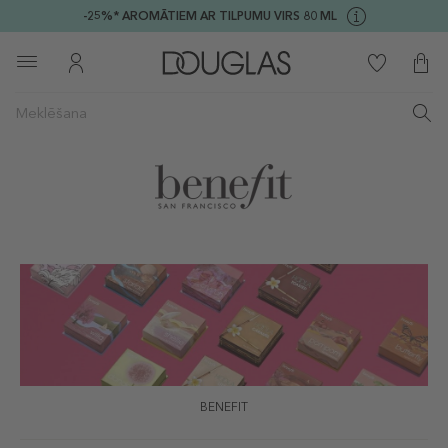
-25%* AROMĀTIEM AR TILPUMU VIRS 80 ML
BENEFIT