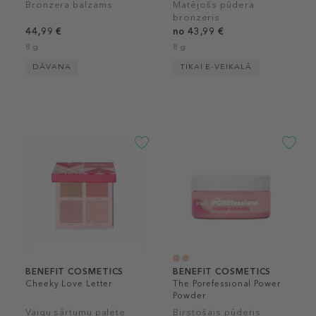
Bronzera balzams
Matējošs pūdera
bronzeris
44,99 €
no 43,99 €
8 g
8 g
DĀVANA
TIKAI E-VEIKALĀ
BENEFIT COSMETICS
BENEFIT COSMETICS
Cheeky Love Letter
The Porefessional Power
Powder
Vaigu sārtumu palete
Birstošais pūderis