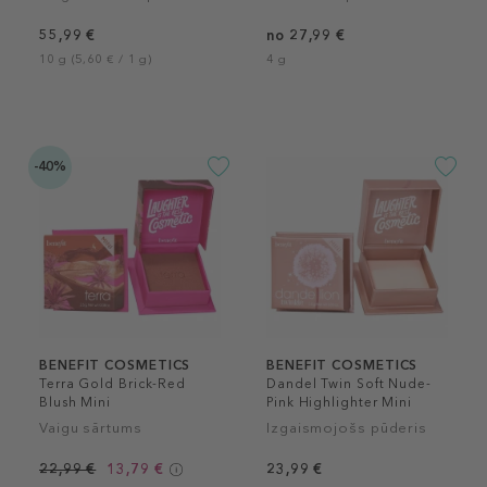
55,99 €
no 27,99 €
10 g (5,60 € / 1 g)
4 g
-40%
BENEFIT COSMETICS
BENEFIT COSMETICS
Terra Gold Brick-Red
Dandel Twin Soft Nude-
Blush Mini
Pink Highlighter Mini
Vaigu sārtums
Izgaismojošs pūderis
22,99 €
13,79 €
23,99 €