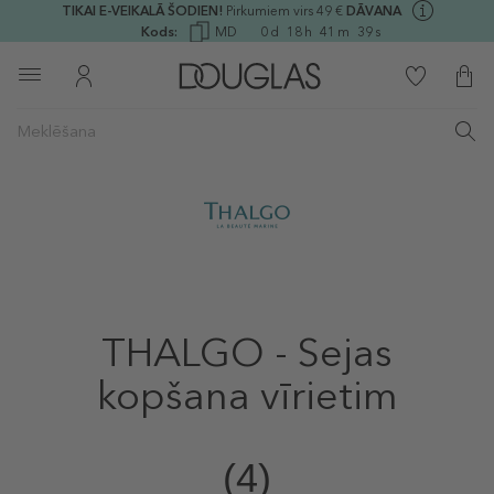
TIKAI E-VEIKALĀ ŠODIEN!
Pirkumiem virs 49 €
DĀVANA
Kods:
MD
0
d
18
h
41
m
39
s
THALGO - Sejas
kopšana vīrietim
(4)