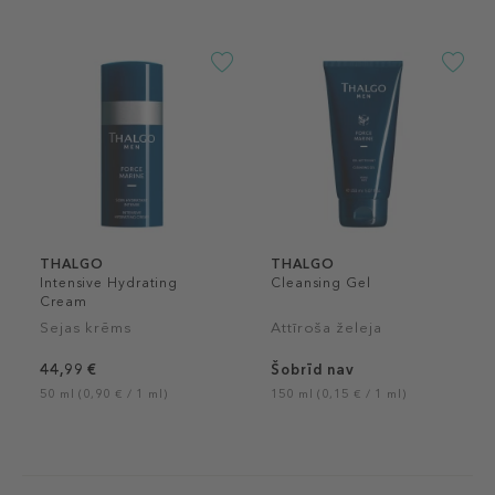
THALGO
THALGO
Intensive Hydrating
Cleansing Gel
Cream
Sejas krēms
Attīroša želeja
44,99 €
Šobrīd nav
50 ml (0,90 € / 1 ml)
150 ml (0,15 € / 1 ml)