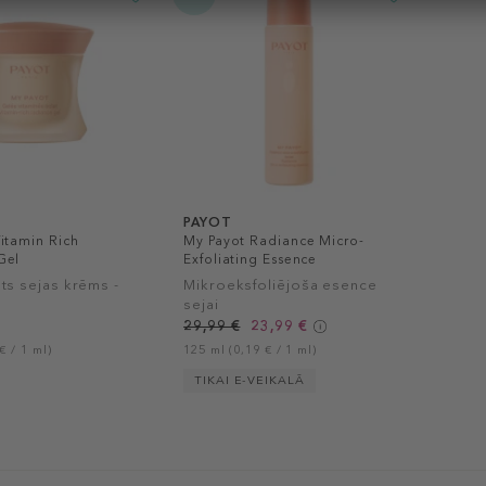
PAYOT
itamin Rich
My Payot Radiance Micro-
Gel
Exfoliating Essence
ēts sejas krēms -
Mikroeksfoliējoša esence
sejai
29,99 €
23,99 €
€ / 1 ml)
125 ml (0,19 € / 1 ml)
TIKAI E-VEIKALĀ