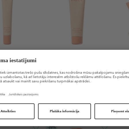
PAYOT
PAYO
diance Cream SPF
My Payot Radiance Sleep
My Pay
Mask
Radia
ms ar toni
Sejas maska
Sejas
34,99 €
44,99
€ / 1 ml)
50 ml (0,70 € / 1 ml)
50 ml (
TIKAI E-VEIKALĀ
IER
-20%