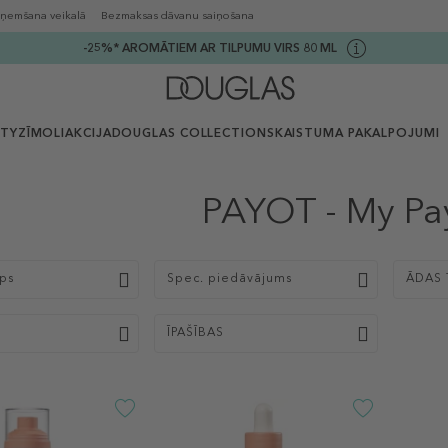
ņemšana veikalā
Bezmaksas dāvanu saiņošana
-25%* AROMĀTIEM AR TILPUMU VIRS 80 ML
UTY
ZĪMOLI
AKCIJA
DOUGLAS COLLECTION
SKAISTUMA PAKALPOJUMI
PAYOT - My Pa
ips
Spec. piedāvājums
ĀDAS 
ĪPAŠĪBAS