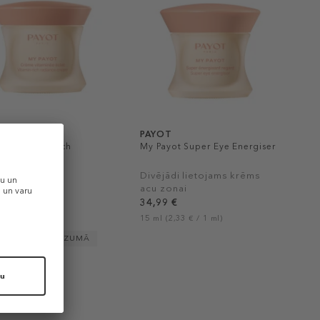
T
PAYOT
ot Vitamin Rich
My Payot Super Eye Energiser
nce Cream
 krēms
Divējādi lietojams krēms
acu zonai
 €
34,99 €
0,90 € / 1 ml)
15 ml (2,33 € / 1 ml)
OBEŽOTĀ DAUDZUMĀ