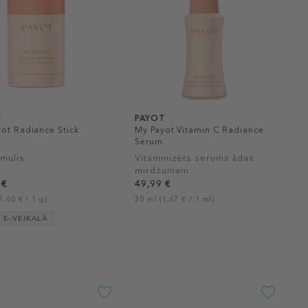
T
PAYOT
ot Radiance Stick
My Payot Vitamin C Radiance
m
Serum
īmulis
Vitaminizēts serums ādas
mirdzumam
 €
49,99 €
1,60 € / 1 g)
30 ml (1,67 € / 1 ml)
I E-VEIKALĀ