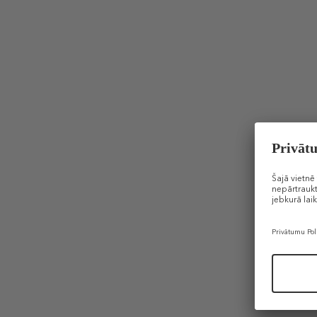
PAYOT
Tinted Ra
15
Sejas krē
39,99 €
40 ml (1,00 