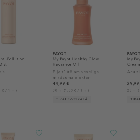
PAYOT
PAYO
nti-Pollution
My Payot Healthy Glow
My Pay
Mist
Radiance Oil
Crea
ejs
Eļļa tūlītējam veselīga
Acu z
mirdzuma efektam
44,99 €
39,99
 € / 1 ml)
30 ml (1,50 € / 1 ml)
25 ml (
TIKAI E-VEIKALĀ
TIKA