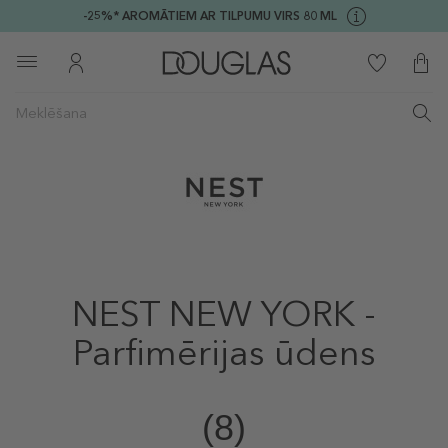
-25%* AROMĀTIEM AR TILPUMU VIRS 80 ML
NEST NEW YORK -
Parfimērijas ūdens
(8)