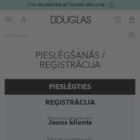
-25%* AROMĀTIEM AR TILPUMU VIRS 80 ML
PIESLĒGŠANĀS /
REĢISTRĀCIJA
PIESLĒGTIES
REĢISTRĀCIJA
Reģistrēts lietotājs
Pirkumu veicat pirmo reizi
Jauns klients
*Obligāti aizpildāms lauks.