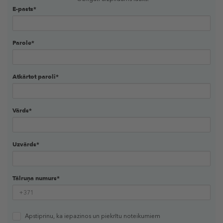
E-pasts*
Parole*
Atkārtot paroli*
Vārds*
Uzvārds*
Tālruņa numurs*
Apstiprinu, ka iepazinos un piekrītu
noteikumiem