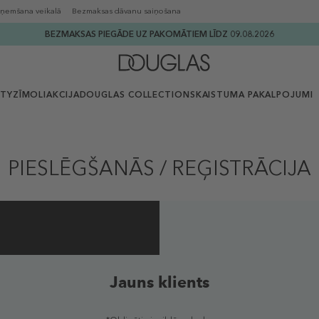
ņemšana veikalā
Bezmaksas dāvanu saiņošana
BEZMAKSAS PIEGĀDE UZ PAKOMĀTIEM LĪDZ 09.08.2026
UTY
ZĪMOLI
AKCIJA
DOUGLAS COLLECTION
SKAISTUMA PAKALPOJUMI
PIESLĒGŠANĀS / REĢISTRĀCIJA
Jauns klients