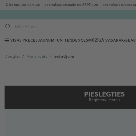
2 bezmaksas paraugi
Bezmaksas piegāde no 39.95 EUR
Bezmaksas preces sa
VISAS PRECES
JAUNUMI UN TENDENCES
MŪŽĪGĀ VASARA
K-BEA
Douglas
/
Mans konts
/
Iestatījumi
PIESLĒGTIES
Reģistrēts lietotājs