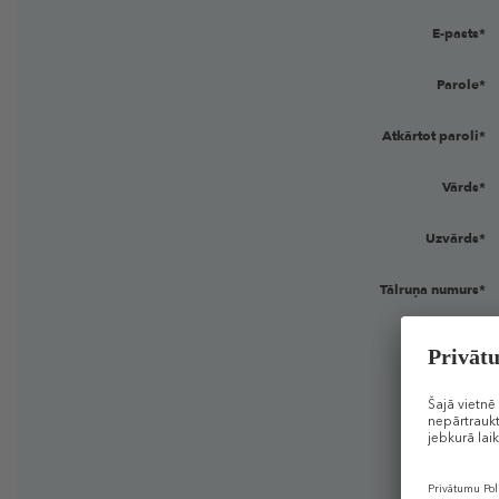
E-pasts*
Parole*
Atkārtot paroli*
Vārds*
Uzvārds*
Tālruņa numurs*