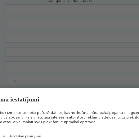
*Obligāti aizpildāms lauks.
Apstiprinu, ka iepazinos un piekrītu
noteikumiem
Vēlos saņemt informāciju ar SMS palīdzību
Vēlos saņemt Douglas.lv jaunumus savā e-pastā
TURPINĀT