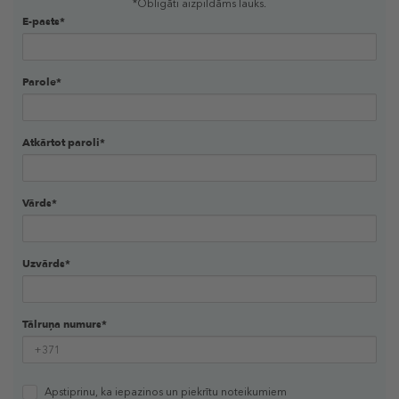
*Obligāti aizpildāms lauks.
E-pasts*
Parole*
Atkārtot paroli*
Vārds*
Uzvārds*
Tālruņa numurs*
Apstiprinu, ka iepazinos un piekrītu
noteikumiem