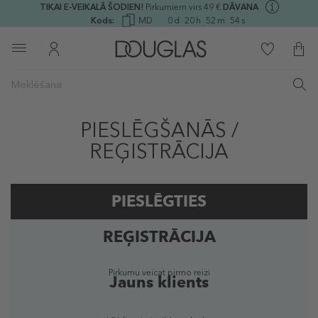
TIKAI E-VEIKALĀ ŠODIEN!
Pirkumiem virs 49 €
DĀVANA
Kods:
MD
0
d
20
h
52
m
54
s
PIESLĒGŠANĀS /
REĢISTRĀCIJA
PIESLĒGTIES
REĢISTRĀCIJA
Reģistrēts lietotājs
Pirkumu veicat pirmo reizi
Jauns klients