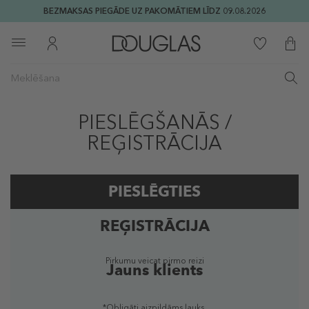
BEZMAKSAS PIEGĀDE UZ PAKOMĀTIEM LĪDZ 09.08.2026
PIESLĒGŠANĀS /
REĢISTRĀCIJA
PIESLĒGTIES
REĢISTRĀCIJA
Reģistrēts lietotājs
Pirkumu veicat pirmo reizi
Jauns klients
*Obligāti aizpildāms lauks.