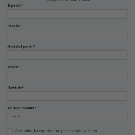
E-pasts*
Parole*
Atkārtot paroli*
Vārds*
Uzvārds*
Tālruņa numurs*
Apstiprinu, ka iepazinos un piekrītu
noteikumiem