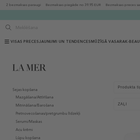
2 bezmaksas paraugi
Bezmaksas piegāde no 39.95 EUR
Bezmaksas preces sa
VISAS PRECES
JAUNUMI UN TENDENCES
MŪŽĪGĀ VASARA
K-BEA
Produkta ti
Sejas kopšana
Mazgāšana/Attīrīšana
ZAĻI
Mitrināšana/Barošana
Pretnovecošanas/pretgrumbu līdzekļi
Serumi/Maskas
Acu krēmi
Lūpu kopšana