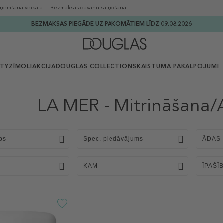
ņemšana veikalā
Bezmaksas dāvanu saiņošana
BEZMAKSAS PIEGĀDE UZ PAKOMĀTIEM LĪDZ 09.08.2026
UTY
ZĪMOLI
AKCIJA
DOUGLAS COLLECTION
SKAISTUMA PAKALPOJUMI
LA MER - Mitrināšana/
ps
Spec. piedāvājums
ĀDAS 
KAM
ĪPAŠĪ