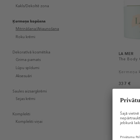
Kakls/Dekoltē zona
Ķermeņa kopšana
Mitrināšana/Atjaunošana
Roku krēmi
Dekoratīvā kosmētika
LA MER
The Body
Grima pamats
Lūpu spīdumi
Ķermeņa 
Aksesuāri
337 €
300 ml (1,12
Saules aizsargkrēmi
Sejas krēmi
DĀVANA
Komplekti
Komplekti viņai