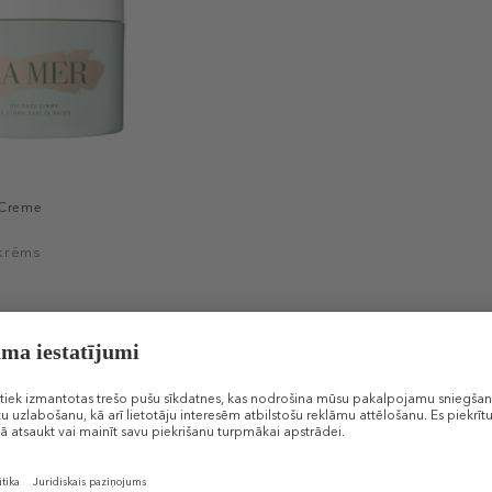
 Creme
krēms
 € / 1 ml)