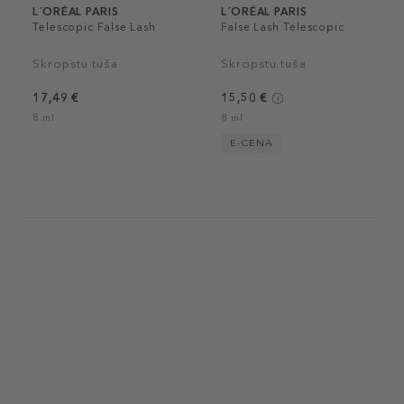
L´ORÉAL PARIS
L´ORÉAL PARIS
Telescopic False Lash
False Lash Telescopic
Skropstu tuša
Skropstu tuša
17,49 €
15,50 €
8 ml
8 ml
E-CENA