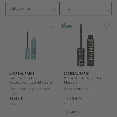
Kategorijas
Filtri
L´ORÉAL PARIS
L´ORÉAL PARIS
Paradise Big Deal
Panorama All Night Lash
Waterproof Lash Mascara
Mascara
Ūdensnoturīga skropstu
Skropstu tuša
tuša
19,49 €
15,32 €
10 ml
10 ml
E-CENA