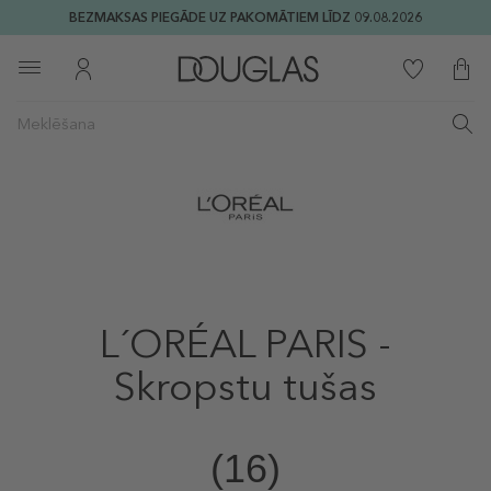
BEZMAKSAS PIEGĀDE UZ PAKOMĀTIEM LĪDZ 09.08.2026
L´ORÉAL PARIS -
Skropstu tušas
(16)